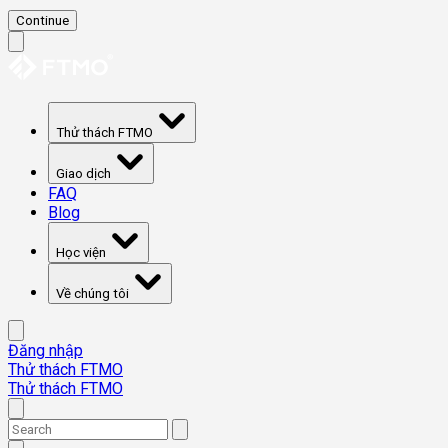
Continue
Thử thách FTMO
Giao dịch
FAQ
Blog
Học viện
Về chúng tôi
Đăng nhập
Thử thách FTMO
Thử thách FTMO