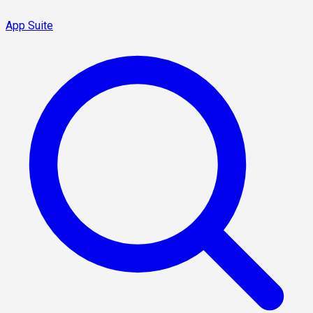
App Suite