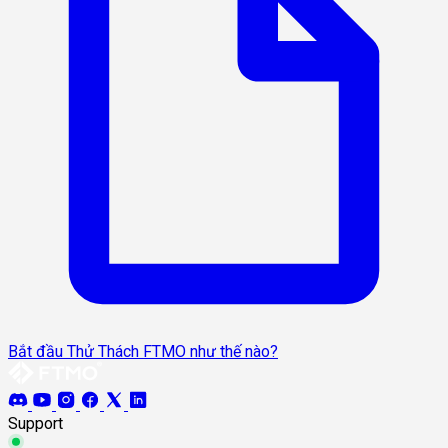
Bắt đầu Thử Thách FTMO như thế nào?
Support