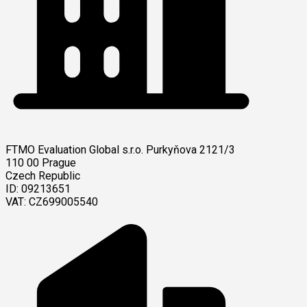
FTMO Evaluation Global s.r.o.
Purkyňova 2121/3
110 00 Prague
Czech Republic
ID: 09213651
VAT: CZ699005540