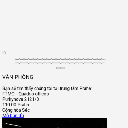
an
VĂN PHÒNG
Bạn sẽ tìm thấy chúng tôi tại trung tâm Praha:
FTMO - Quadrio offices
Purkynova 2121/3
110 00 Praha
Cộng hòa Séc
Mở bản đồ