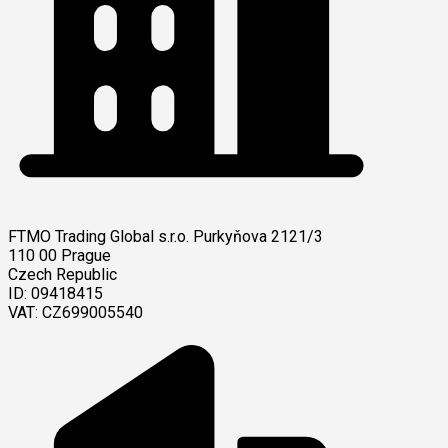
FTMO Trading Global s.r.o.
Purkyňova 2121/3
110 00 Prague
Czech Republic
ID: 09418415
VAT: CZ699005540