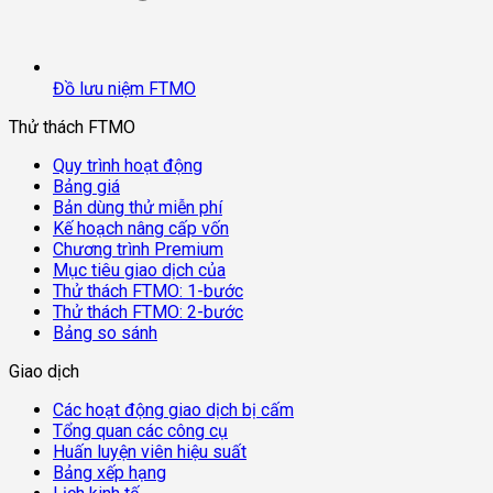
Đồ lưu niệm FTMO
Thử thách FTMO
Quy trình hoạt động
Bảng giá
Bản dùng thử miễn phí
Kế hoạch nâng cấp vốn
Chương trình Premium
Mục tiêu giao dịch của
Thử thách FTMO: 1-bước
Thử thách FTMO: 2-bước
Bảng so sánh
Giao dịch
Các hoạt động giao dịch bị cấm
Tổng quan các công cụ
Huấn luyện viên hiệu suất
Bảng xếp hạng