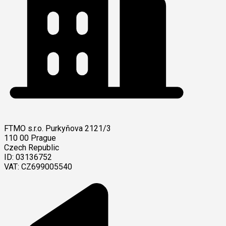
FTMO s.r.o.
Purkyňova 2121/3
110 00 Prague
Czech Republic
ID: 03136752
VAT: CZ699005540