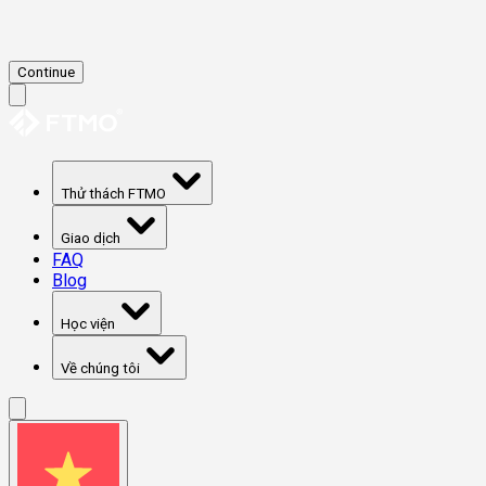
Continue
Thử thách FTMO
Giao dịch
FAQ
Blog
Học viện
Về chúng tôi