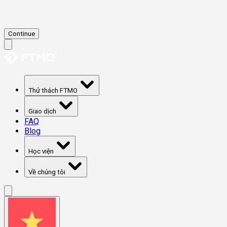
Continue
Thử thách FTMO
Giao dịch
FAQ
Blog
Học viện
Về chúng tôi