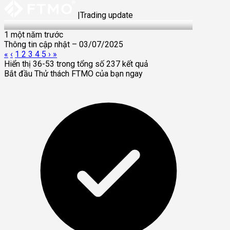
|
Trading update
03 Jul 2025
1 một năm trước
Thông tin cập nhật – 03/07/2025
«
‹
1
2
3
4
5
›
»
Hiển thị 36-53 trong tổng số 237 kết quả
Bắt đầu Thử thách FTMO của bạn ngay