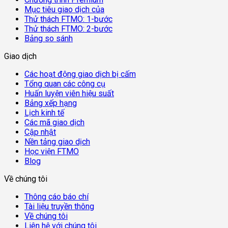
Mục tiêu giao dịch của
Thử thách FTMO: 1-bước
Thử thách FTMO: 2-bước
Bảng so sánh
Giao dịch
Các hoạt động giao dịch bị cấm
Tổng quan các công cụ
Huấn luyện viên hiệu suất
Bảng xếp hạng
Lịch kinh tế
Các mã giao dịch
Cập nhật
Nền tảng giao dịch
Học viện FTMO
Blog
Về chúng tôi
Thông cáo báo chí
Tài liệu truyền thông
Về chúng tôi
Liên hệ với chúng tôi