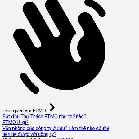
Làm quen với FTMO
Bắt đầu Thử Thách FTMO như thế nào?
FTMO là gì?
Văn phòng của công ty ở đâu? Làm thế nào có thể
liên hệ được với công ty?