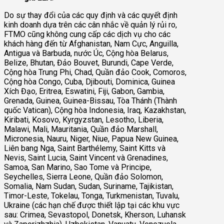
Do sự thay đổi của các quy định và các quyết định
kinh doanh dựa trên các cân nhắc về quản lý rủi ro,
FTMO cũng không cung cấp các dịch vụ cho các
khách hàng đến từ Afghanistan, Nam Cực, Anguilla,
Antigua và Barbuda, nước Úc, Cộng hòa Belarus,
Belize, Bhutan, Đảo Bouvet, Burundi, Cape Verde,
Cộng hòa Trung Phi, Chad, Quần đảo Cook, Comoros,
Cộng hòa Congo, Cuba, Djibouti, Dominica, Guinea
Xích Đạo, Eritrea, Eswatini, Fiji, Gabon, Gambia,
Grenada, Guinea, Guinea-Bissau, Tòa Thánh (Thành
quốc Vatican), Cộng hòa Indonesia, Iraq, Kazakhstan,
Kiribati, Kosovo, Kyrgyzstan, Lesotho, Liberia,
Malawi, Mali, Mauritania, Quần đảo Marshall,
Micronesia, Nauru, Niger, Niue, Papua New Guinea,
Liên bang Nga, Saint Barthélemy, Saint Kitts và
Nevis, Saint Lucia, Saint Vincent và Grenadines,
Samoa, San Marino, Sao Tome và Principe,
Seychelles, Sierra Leone, Quần đảo Solomon,
Somalia, Nam Sudan, Sudan, Suriname, Tajikistan,
Timor-Leste, Tokelau, Tonga, Turkmenistan, Tuvalu,
Ukraine (các hạn chế được thiết lập tại các khu vực
sau: Crimea, Sevastopol, Donetsk, Kherson, Luhansk