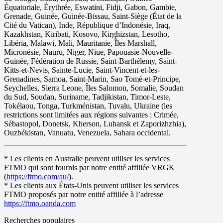
Équatoriale, Érythrée, Eswatini, Fidji, Gabon, Gambie,
Grenade, Guinée, Guinée-Bissau, Saint-Siège (État de la
Cité du Vatican), Inde, République d’Indonésie, Iraq,
Kazakhstan, Kiribati, Kosovo, Kirghizstan, Lesotho,
Libéria, Malawi, Mali, Mauritanie, Îles Marshall,
Micronésie, Nauru, Niger, Niue, Papouasie-Nouvelle-
Guinée, Fédération de Russie, Saint-Barthélemy, Saint-
Kitts-et-Nevis, Sainte-Lucie, Saint-Vincent-et-les-
Grenadines, Samoa, Saint-Marin, Sao Tomé-et-Principe,
Seychelles, Sierra Leone, Îles Salomon, Somalie, Soudan
du Sud, Soudan, Suriname, Tadjikistan, Timor-Leste,
Tokélaou, Tonga, Turkménistan, Tuvalu, Ukraine (les
restrictions sont limitées aux régions suivantes : Crimée,
Sébastopol, Donetsk, Kherson, Luhansk et Zaporizhzhia),
Ouzbékistan, Vanuatu, Venezuela, Sahara occidental.
* Les clients en Australie peuvent utiliser les services
FTMO qui sont fournis par notre entité affiliée VRGK
(
https://ftmo.com/au/
).
* Les clients aux États-Unis peuvent utiliser les services
FTMO proposés par notre entité affiliée à l’adresse
https://ftmo.oanda.com
Recherches populaires