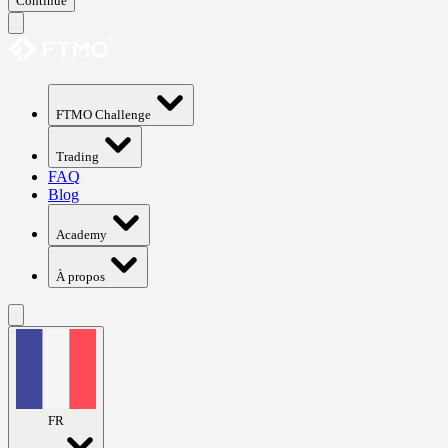
Continue
FTMO Challenge
Trading
FAQ
Blog
Academy
À propos
FR