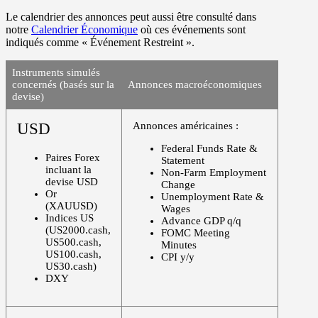
Le calendrier des annonces peut aussi être consulté dans
notre
Calendrier Économique
où ces événements sont
indiqués comme «
Événement Restreint
».
Instruments simulés
concernés (basés sur la
Annonces macroéconomiques
devise)
USD
Annonces américaines :
Federal Funds Rate &
Paires Forex
Statement
incluant la
Non-Farm Employment
devise USD
Change
Or
Unemployment Rate &
(XAUUSD)
Wages
Indices US
Advance GDP q/q
(US2000.cash,
FOMC Meeting
US500.cash,
Minutes
US100.cash,
CPI y/y
US30.cash)
DXY