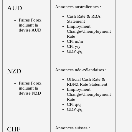
AUD
Annonces australiennes :
Cash Rate & RBA
Paires Forex
Statement
incluant la
Employment
devise AUD
Change/Unemployment
Rate
CPI m/m
CPI y/y
GDP q/q
NZD
Annonces néo-zélandaises :
Official Cash Rate &
Paires Forex
RBNZ Rate Statement
incluant la
Employment
devise NZD
Change/Unemployment
Rate
CPI q/q
GDP q/q
CHF
Annonces suisses :