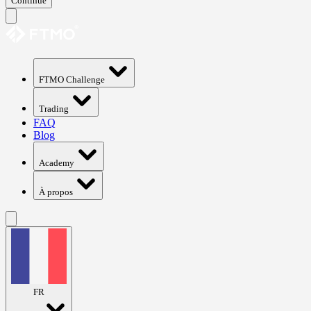
Continue
FTMO Challenge
Trading
FAQ
Blog
Academy
À propos
FR