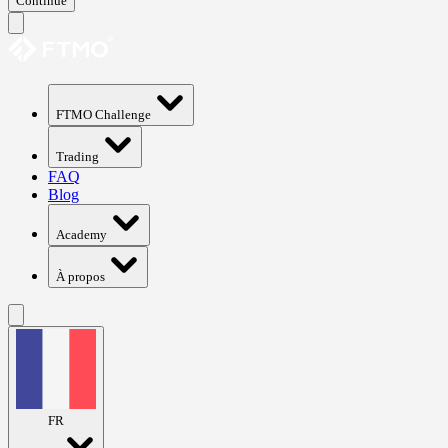
Continue
FTMO Challenge
Trading
FAQ
Blog
Academy
À propos
FR