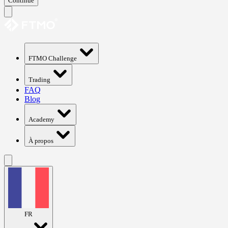
Continue
FTMO Challenge
Trading
FAQ
Blog
Academy
À propos
FR