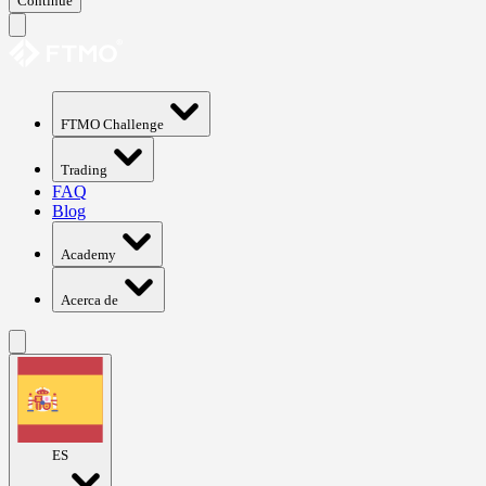
Continue
FTMO Challenge
Trading
FAQ
Blog
Academy
Acerca de
ES