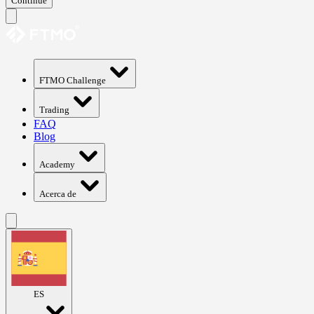
Continue
FTMO Challenge
Trading
FAQ
Blog
Academy
Acerca de
ES