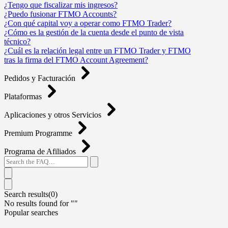
¿Tengo que fiscalizar mis ingresos?
¿Puedo fusionar FTMO Accounts?
¿Con qué capital voy a operar como FTMO Trader?
¿Cómo es la gestión de la cuenta desde el punto de vista
técnico?
¿Cuál es la relación legal entre un FTMO Trader y FTMO
tras la firma del FTMO Account Agreement?
Pedidos y Facturación
Plataformas
Aplicaciones y otros Servicios
Premium Programme
Programa de Afiliados
Search results(
0
)
No results found for "
"
Popular searches