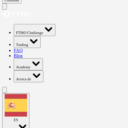
Continue
FTMO Challenge
Trading
FAQ
Blog
Academy
Acerca de
ES