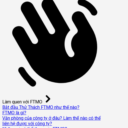
Làm quen với FTMO
Bắt đầu Thử Thách FTMO như thế nào?
FTMO là gì?
Văn phòng của công ty ở đâu? Làm thế nào có thể
liên hệ được với công ty?