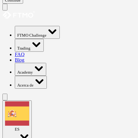
Continue
FTMO Challenge
Trading
FAQ
Blog
Academy
Acerca de
ES