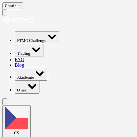
Continue
FTMO Challenge
Trading
FAQ
Blog
Akademie
O nás
CS