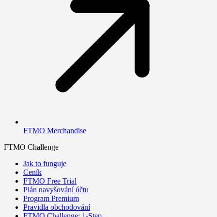
FTMO Merchandise
FTMO Challenge
Jak to funguje
Ceník
FTMO Free Trial
Plán navyšování účtu
Program Premium
Pravidla obchodování
FTMO Challenge: 1-Step