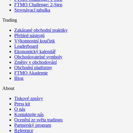
FTMO Challenge: 2-Step
Srovnávací tabulka
Trading
Zakázané obchodní praktiky
Přehled nástrojů
Výkonnostní koučink
Leaderboard
Ekonomický kalendář
Obchodovatelné symboly
Změny v obchodování
Obchodní platformy
FTMO Akademie
Blog
About
Tiskové zprávy
Press kit
O nás
Kontaktujte nás
Ocenění ze světa tradingu
Partnerský program
Reference