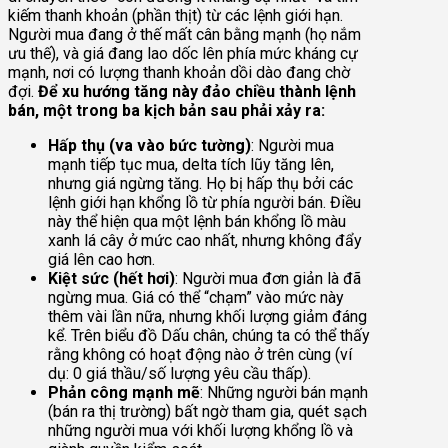
kiếm thanh khoản (phần thịt) từ các lệnh giới hạn.
Người mua đang ở thế mất cân bằng mạnh (họ nắm
ưu thế), và giá đang lao dốc lên phía mức kháng cự
mạnh, nơi có lượng thanh khoản dồi dào đang chờ
đợi.
Để xu hướng tăng này đảo chiều thành lệnh
bán, một trong ba kịch bản sau phải xảy ra:
Hấp thụ (va vào bức tường)
: Người mua
mạnh tiếp tục mua, delta tích lũy tăng lên,
nhưng giá ngừng tăng. Họ bị hấp thụ bởi các
lệnh giới hạn khổng lồ từ phía người bán. Điều
này thể hiện qua một lệnh bán khổng lồ màu
xanh lá cây ở mức cao nhất, nhưng không đẩy
giá lên cao hơn.
Kiệt sức (hết hơi)
: Người mua đơn giản là đã
ngừng mua. Giá có thể “chạm” vào mức này
thêm vài lần nữa, nhưng khối lượng giảm đáng
kể. Trên biểu đồ Dấu chân, chúng ta có thể thấy
rằng không có hoạt động nào ở trên cùng (ví
dụ: 0 giá thầu/số lượng yêu cầu thấp).
Phản công mạnh mẽ
: Những người bán mạnh
(bán ra thị trường) bất ngờ tham gia, quét sạch
những người mua với khối lượng khổng lồ và