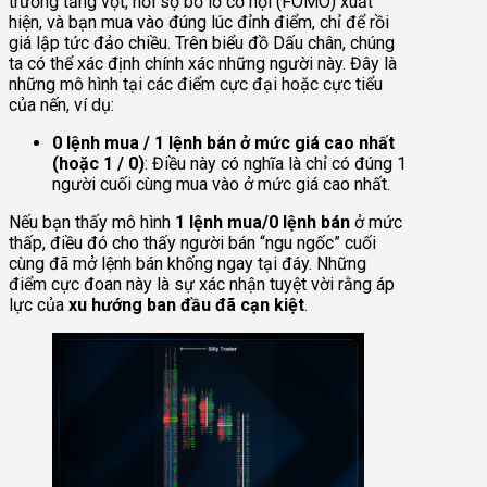
trường tăng vọt, nỗi sợ bỏ lỡ cơ hội (FOMO) xuất
hiện, và bạn mua vào đúng lúc đỉnh điểm, chỉ để rồi
giá lập tức đảo chiều. Trên biểu đồ Dấu chân, chúng
ta có thể xác định chính xác những người này. Đây là
những mô hình tại các điểm cực đại hoặc cực tiểu
của nến, ví dụ:
0 lệnh mua / 1 lệnh bán ở mức giá cao nhất
(hoặc 1 / 0)
: Điều này có nghĩa là chỉ có đúng 1
người cuối cùng mua vào ở mức giá cao nhất.
Nếu bạn thấy mô hình
1 lệnh mua/0 lệnh bán
ở mức
thấp, điều đó cho thấy người bán “ngu ngốc” cuối
cùng đã mở lệnh bán khống ngay tại đáy. Những
điểm cực đoan này là sự xác nhận tuyệt vời rằng áp
lực của
xu hướng ban đầu đã cạn kiệt
.