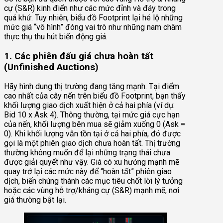
cự (S&R) kinh điển như các mức đỉnh và đáy trong
quá khứ. Tuy nhiên, biểu đồ Footprint lại hé lộ những
mức giá “vô hình” đóng vai trò như những nam châm
thực thụ thu hút biến động giá.
1. Các phiên đấu giá chưa hoàn tất
(Unfinished Auctions)
Hãy hình dung thị trường đang tăng mạnh. Tại điểm
cao nhất của cây nến trên biểu đồ Footprint, bạn thấy
khối lượng giao dịch xuất hiện ở cả hai phía (ví dụ:
Bid 10 x Ask 4). Thông thường, tại mức giá cực hạn
của nến, khối lượng bên mua sẽ giảm xuống 0 (Ask =
0). Khi khối lượng vẫn tồn tại ở cả hai phía, đó được
gọi là một phiên giao dịch chưa hoàn tất. Thị trường
thường không muốn để lại những trạng thái chưa
được giải quyết như vậy. Giá có xu hướng mạnh mẽ
quay trở lại các mức này để “hoàn tất” phiên giao
dịch, biến chúng thành các mục tiêu chốt lời lý tưởng
hoặc các vùng hỗ trợ/kháng cự (S&R) mạnh mẽ, nơi
giá thường bật lại.