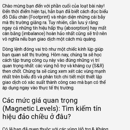
Chào mừng bạn đến với phần cuối của loạt bài này!
Đến thời điểm hiện tại, hẳn bạn đã biết cách đọc biểu
đồ Dấu chân (Footprint) và nhận diện những cái bẫy
mà thị trường giăng ra. Tuy nhiên, cần lưu ý rằng:
ngay cả những tín hiệu hấp thụ (absorption) hay mất
cân bằng (imbalance) hoàn hảo nhất cũng sẽ trở nên
vô nghĩa nếu bạn giao dịch một cách mù quáng.
Dòng lệnh đóng vai trò như một chiếc kính lúp giúp
bạn quan sát thị trường. Hôm nay, chúng ta sẽ học
cách tập trung công cụ này vào đúng những vị trí
quan trọng nhất: các vùng hỗ trợ và kháng cự (S&R)
then chốt. Chúng ta sẽ cùng xem xét các vùng mạnh
nhất trên biểu đồ và phân tích chi tiết một thiết lập
giao dịch có xác suất thành công cao mà bạn có thể
áp dụng ngay vào thực tế thị trường.
Các mức giá quan trọng
(Magnetic Levels): Tìm kiếm tín
hiệu đảo chiều ở đâu?
Có lẽ bạn đã quen thuộc với các vùng Hỗ trợ & Kháng