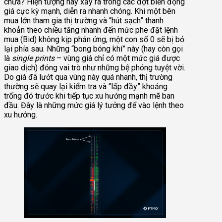
chưa? Hiện tượng này xảy ra trong các đợt biến động
giá cực kỳ mạnh, diễn ra nhanh chóng. Khi một bên
mua lớn tham gia thị trường và “hút sạch” thanh
khoản theo chiều tăng nhanh đến mức phe đặt lệnh
mua (Bid) không kịp phản ứng, một con số 0 sẽ bị bỏ
lại phía sau. Những “bong bóng khí” này (hay còn gọi
là
single prints
– vùng giá chỉ có một mức giá được
giao dịch) đóng vai trò như những bệ phóng tuyệt vời.
Do giá đã lướt qua vùng này quá nhanh, thị trường
thường sẽ quay lại kiểm tra và “lấp đầy” khoảng
trống đó trước khi tiếp tục xu hướng mạnh mẽ ban
đầu. Đây là những mức giá lý tưởng để vào lệnh theo
xu hướng.