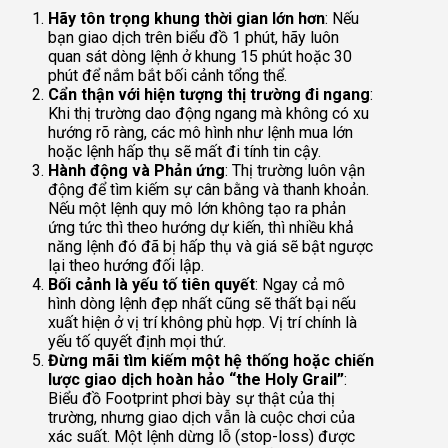
Hãy tôn trọng khung thời gian lớn hơn
: Nếu
bạn giao dịch trên biểu đồ 1 phút, hãy luôn
quan sát dòng lệnh ở khung 15 phút hoặc 30
phút để nắm bắt bối cảnh tổng thể.
Cẩn thận với hiện tượng thị trường đi ngang
:
Khi thị trường dao động ngang mà không có xu
hướng rõ ràng, các mô hình như lệnh mua lớn
hoặc lệnh hấp thụ sẽ mất đi tính tin cậy.
Hành động và Phản ứng
: Thị trường luôn vận
động để tìm kiếm sự cân bằng và thanh khoản.
Nếu một lệnh quy mô lớn không tạo ra phản
ứng tức thì theo hướng dự kiến, thì nhiều khả
năng lệnh đó đã bị hấp thụ và giá sẽ bật ngược
lại theo hướng đối lập.
Bối cảnh là yếu tố tiên quyết
: Ngay cả mô
hình dòng lệnh đẹp nhất cũng sẽ thất bại nếu
xuất hiện ở vị trí không phù hợp. Vị trí chính là
yếu tố quyết định mọi thứ.
Đừng mãi tìm kiếm một hệ thống hoặc chiến
lược giao dịch hoàn hảo “the Holy Grail”
:
Biểu đồ Footprint phơi bày sự thật của thị
trường, nhưng giao dịch vẫn là cuộc chơi của
xác suất. Một lệnh dừng lỗ (stop-loss) được