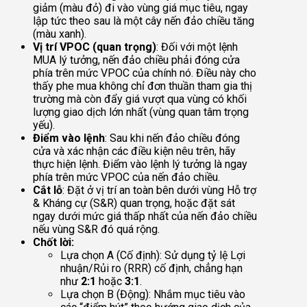
giảm (màu đỏ) đi vào vùng giá mục tiêu, ngay
lập tức theo sau là một cây nến đảo chiều tăng
(màu xanh).
Vị trí VPOC (quan trọng)
: Đối với một lệnh
MUA lý tưởng, nến đảo chiều phải đóng cửa
phía trên mức VPOC của chính nó. Điều này cho
thấy phe mua không chỉ đơn thuần tham gia thị
trường mà còn đẩy giá vượt qua vùng có khối
lượng giao dịch lớn nhất (vùng quan tâm trọng
yếu).
Điểm vào lệnh
: Sau khi nến đảo chiều đóng
cửa và xác nhận các điều kiện nêu trên, hãy
thực hiện lệnh. Điểm vào lệnh lý tưởng là ngay
phía trên mức VPOC của nến đảo chiều.
Cắt lỗ
: Đặt ở vị trí an toàn bên dưới vùng Hỗ trợ
& Kháng cự (S&R) quan trọng, hoặc đặt sát
ngay dưới mức giá thấp nhất của nến đảo chiều
nếu vùng S&R đó quá rộng.
Chốt lời:
Lựa chọn A (Cố định): Sử dụng tỷ lệ Lợi
nhuận/Rủi ro (RRR) cố định, chẳng hạn
như
2:1
hoặc
3:1
.
Lựa chọn B (Động): Nhắm mục tiêu vào