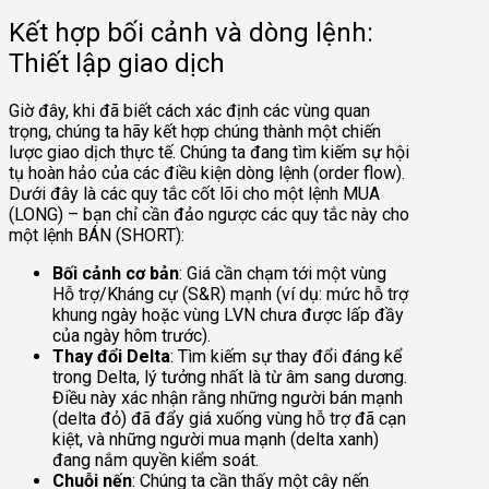
Kết hợp bối cảnh và dòng lệnh:
Thiết lập giao dịch
Giờ đây, khi đã biết cách xác định các vùng quan
trọng, chúng ta hãy kết hợp chúng thành một chiến
lược giao dịch thực tế. Chúng ta đang tìm kiếm sự hội
tụ hoàn hảo của các điều kiện dòng lệnh (order flow).
Dưới đây là các quy tắc cốt lõi cho một lệnh MUA
(LONG) – bạn chỉ cần đảo ngược các quy tắc này cho
một lệnh BÁN (SHORT):
Bối cảnh cơ bản
: Giá cần chạm tới một vùng
Hỗ trợ/Kháng cự (S&R) mạnh (ví dụ: mức hỗ trợ
khung ngày hoặc vùng LVN chưa được lấp đầy
của ngày hôm trước).
Thay đổi Delta
: Tìm kiếm sự thay đổi đáng kể
trong Delta, lý tưởng nhất là từ âm sang dương.
Điều này xác nhận rằng những người bán mạnh
(delta đỏ) đã đẩy giá xuống vùng hỗ trợ đã cạn
kiệt, và những người mua mạnh (delta xanh)
đang nắm quyền kiểm soát.
Chuỗi nến
: Chúng ta cần thấy một cây nến