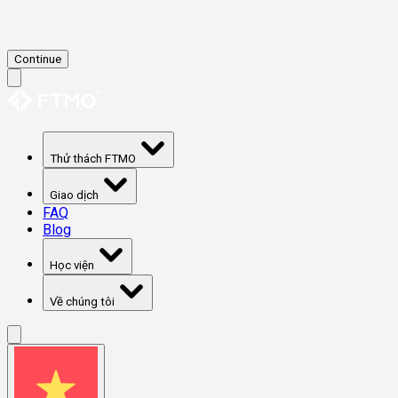
Continue
Thử thách FTMO
Giao dịch
FAQ
Blog
Học viện
Về chúng tôi