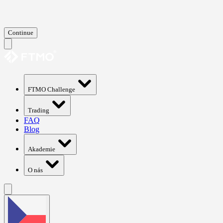
Continue
FTMO Challenge
Trading
FAQ
Blog
Akademie
O nás