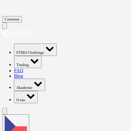
Continue
FTMO Challenge
Trading
FAQ
Blog
Akademie
O nás