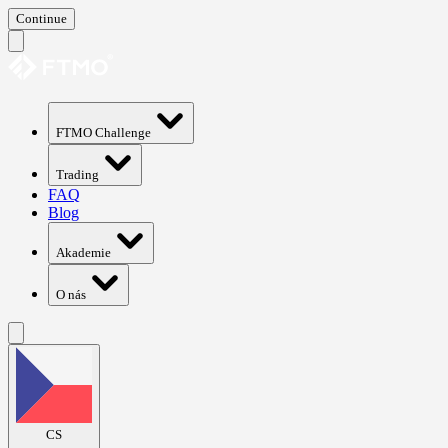
Continue
FTMO Challenge
Trading
FAQ
Blog
Akademie
O nás
CS