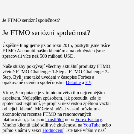
Je FTMO seriózní společnost?
Je FTMO seriózní společnost?
Úspěšně fungujeme již
od roku 2015
, poskytli jsme tisíce
FTMO Accountů našim klientům a na odměnách jsme
zpracovali
více než 500 milionů USD
.
Naše služby pokrývají všechny aktuální produkty FTMO,
včetně
FTMO Challenge: 1-Step
a
FTMO Challenge: 2-
Step
. Byli jsme také uvedeni v časopise Forbes a
opakovaně oceněni společnostmi
Deloitte
a
EY
.
Víme, že reputace je v tomto odvětví tím nejcennějším
aspektem. Nejlepším způsobem, jak posoudit, zda je
společnost legitimní, je projít si nezávislou zpětnou vazbu
od jejích klientů. Můžete si udělat vlastní průzkum a
zkontrolovat recenze FTMO na renomovaných
platformách, jako jsou
TrustPilot
nebo
Forex Factory
.
Mnoho klientů také sdílí své zkušenosti na
YouTube
nebo
přímo s námi v sekci
Hodnocení
. Jste také vítáni v naší