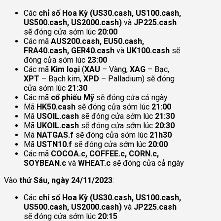
Các
chỉ số Hoa Kỳ (US30.cash, US100.cash,
US500.cash, US2000.cash)
và
JP225.cash
sẽ đóng cửa sớm lúc
20:00
Các mã
AUS200.cash, EU50.cash,
FRA40.cash, GER40.cash
và
UK100.cash
sẽ
đóng cửa sớm lúc
23:00
Các mã
Kim loại
(
XAU
– Vàng,
XAG
– Bạc,
XPT
– Bạch kim,
XPD
– Palladium) sẽ đóng
cửa sớm lúc
21:30
Các mã
cổ phiếu Mỹ
sẽ đóng cửa cả ngày
Mã
HK50.cash
sẽ đóng cửa sớm lúc
21:00
Mã
USOIL.cash
sẽ đóng cửa sớm lúc
21:30
Mã
UKOIL.cash
sẽ đóng cửa sớm lúc
20:30
Mã
NATGAS.f
sẽ đóng cửa sớm lúc
21h30
Mã
USTN10.f
sẽ đóng cửa sớm lúc
20:00
Các mã
COCOA.c, COFFEE.c, CORN.c,
SOYBEAN.c
và
WHEAT.c
sẽ đóng cửa cả ngày
Vào
thứ Sáu, ngày 24/11/2023
:
Các
chỉ số Hoa Kỳ (US30.cash, US100.cash,
US500.cash, US2000.cash)
và
JP225.cash
sẽ đóng cửa sớm lúc
20:15