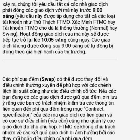
xảy ra, chúng tôi yêu cầu tất cả các nhà giao dịch
phải đóng các giao dịch với mã này trước
9:00
sáng
(yêu cầu này được áp dụng cho tất cả các loại
tài khoản như Thử Thách FTMO, Xác Minh FTMO hay
Tài khoản FTMO cho dù là thông thường (Normal) hay
Swing). Hoạt động giao dịch của mã này sẽ được
tiếp tục trở lại lúc
10:05 sáng
cùng ngày. Các giao
dịch không được đóng sau 9:00 sáng sẽ tự động bị
đóng theo giá hiện hành của thị trường.
Các phí qua đêm (
Swap
) có thể được thay đổi và
điều chỉnh thường xuyên để phù hợp với các chênh
lệch lãi suất cũng như các điều chỉnh cổ tức. Nếu các
bạn đang có các giao dịch được giữ qua đêm, xin lưu
ý rằng các bạn có trách nhiệm kiểm tra các thông tin
liên quan đến phí qua đêm trong mục “Contract
specification” của các mã giao dịch có liên quan và
có các sự điều chỉnh (nếu cần) cũng như quản lý các
giao dịch đó cho phù hợp. FTMO sẽ không chịu trách
nhiệm về các kết quả giao dịch bị ảnh hưởng bởi các
thay đổi hoặc điều chỉnh của phí qua đêm.