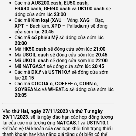
Các mã
AUS200.cash, EU50.cash,
FRA40.cash, GER40.cash
và
UK100.cash
sẽ
đóng cửa sớm lúc
23:00
Các mã
Kim loại
(
XAU
– Vàng,
XAG
– Bạc,
XPT
– Bạch kim,
XPD
– Palladium) sẽ đóng
cửa sớm lúc
20:45
Các mã
cổ phiếu Mỹ
sẽ đóng cửa sớm lúc
20:00
Mã
HK50.cash
sẽ đóng cửa sớm lúc
21:00
Mã
USOIL.cash
sẽ đóng cửa sớm lúc
20:45
Mã
UKOIL.cash
sẽ đóng cửa sớm lúc
22:00
Mã
NATGAS.f
sẽ đóng cửa sớm lúc
20:45
Các mã
DX.f
và
USTN10.f
sẽ đóng cửa sớm
lúc
20:15
Các mã
COCOA.c, COFFEE.c, CORN.c,
SOYBEAN.c
và
WHEAT.c
sẽ đóng cửa sớm lúc
20:05
Vào
thứ Hai, ngày 27/11/2023
và
thứ Tư ngày
29/11/2023
, sẽ là ngày đáo hạn các hợp đồng tương
lai của các mã tương ứng
NATGAS.f
và
USTN10.f
.
Để bảo vệ tài khoản của các bạn khỏi tình trạng thiếu
thanh khoản hay khả năng giá tăng đột biến có thể