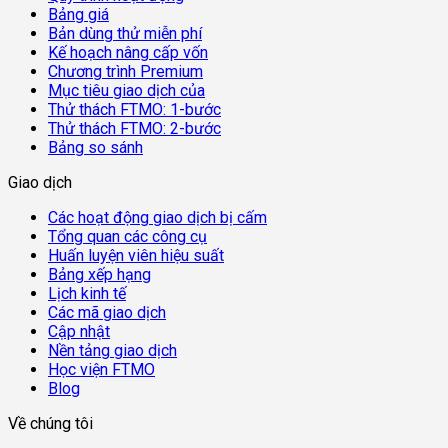
Bảng giá
Bản dùng thử miễn phí
Kế hoạch nâng cấp vốn
Chương trình Premium
Mục tiêu giao dịch của
Thử thách FTMO: 1-bước
Thử thách FTMO: 2-bước
Bảng so sánh
Giao dịch
Các hoạt động giao dịch bị cấm
Tổng quan các công cụ
Huấn luyện viên hiệu suất
Bảng xếp hạng
Lịch kinh tế
Các mã giao dịch
Cập nhật
Nền tảng giao dịch
Học viện FTMO
Blog
Về chúng tôi