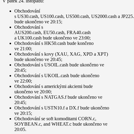
V
pátek
24. listopadu
:
Obchodování
s
US30
.
cash
,
US100.cash,
US500.cash
,
US2000.cash
a
JP225.
bude ukončeno ve
20:15
;
Obchodování s
AUS200.cash
,
EU50.cash
,
FRA40.cash
a
UK100.cash
bude ukončeno ve
23:00
;
Obchodování s
HK50.
cash
bude končeno
ve
21:00
;
Obchodování s kovy (
XAU
,
XAG
,
XPD
a
XPT
)
bude ukončeno ve
20:45
;
Obchodování s
USOIL.cash
bude ukončeno ve
20:45
;
Obchodování s
UKOIL.cash
bude ukončeno
ve
22:00
;
Obchodování s
americkými akciemi
bude
ukončeno ve
20:00
;
Obchodování s
NATGAS.f
bude ukončeno ve
20:45
;
Obchodování s
USTN10.f
a
DX.f
bude ukončeno
ve
20:15
;
Obchodování se soft komoditami
CORN.c,
SOYBEAN.c,
and
WHEAT.c
bude ukončeno ve
20:05
.