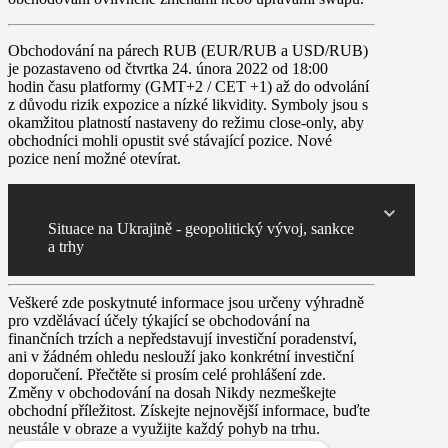
Obchodování na párech
RUB
(EUR/RUB a USD/RUB)
je
pozastaveno od čtvrtka 24. února 2022 od 18:00
hodin
času platformy (GMT+2 / CET +1) až do odvolání
z důvodu rizik expozice a nízké likvidity. Symboly jsou s
okamžitou platností nastaveny do režimu close-only, aby
obchodníci mohli opustit své stávající pozice. Nové
pozice není možné otevírat.
Situace na Ukrajině - geopolitický vývoj, sankce
a trhy
Veškeré zde poskytnuté informace jsou určeny výhradně
pro vzdělávací účely týkající se obchodování na
finančních trzích a nepředstavují investiční poradenství,
ani v žádném ohledu neslouží jako konkrétní investiční
doporučení. Přečtěte si prosím celé prohlášení zde.
Změny v obchodování na dosah
Nikdy nezmeškejte
obchodní příležitost. Získejte nejnovější informace, buďte
neustále v obraze a využijte každý pohyb na trhu.