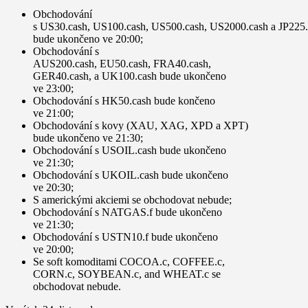
Obchodování
s
US30
.
cash
,
US100.cash,
US500.cash
,
US2000.cash
a
JP225.
bude ukončeno ve
20:00
;
Obchodování s
AUS200.cash
,
EU50.cash
,
FRA40.cash
,
GER40.cash,
a
UK100.cash
bude ukončeno
ve
23:00
;
Obchodování s
HK50.
cash
bude končeno
ve
21:00
;
Obchodování s kovy (
XAU
,
XAG
,
XPD
a
XPT
)
bude ukončeno ve
21:30
;
Obchodování s
USOIL.cash
bude ukončeno
ve
21:30
;
Obchodování s
UKOIL.cash
bude ukončeno
ve
20:30
;
S
americkými akciemi
se obchodovat nebude;
Obchodování s
NATGAS.f
bude ukončeno
ve
21:30
;
Obchodování s
USTN10.f
bude ukončeno
ve
20:00
;
Se soft komoditami
COCOA.c, COFFEE.c,
CORN.c, SOYBEAN.c,
and
WHEAT.c
se
obchodovat nebude.