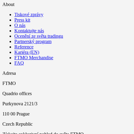
About
Tiskové zprávy
Press kit
O nás
Kontaktujte nás
Ocenění ze světa tradingu
Partnerský program
Reference
Kariéra (EN)
FTMO Merchandise
FAQ
Adresa
FTMO
Quadrio offices
Purkynova 2121/3
110 00 Prague
Czech Republic