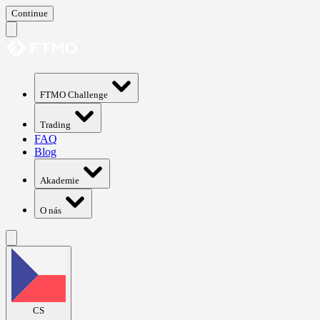
Continue
FTMO Challenge
Trading
FAQ
Blog
Akademie
O nás
CS