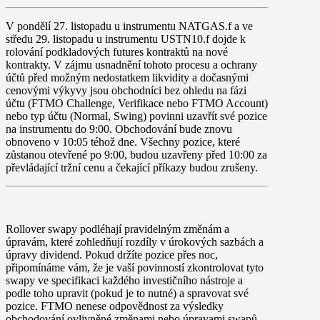
V
pondělí 27. listopadu
u instrumentu
NATGAS.f
a ve
středu 29. listopadu
u instrumentu
USTN10.f
dojde k
rolování podkladových futures kontraktů na nové
kontrakty. V zájmu usnadnění tohoto procesu a ochrany
účtů před možným nedostatkem likvidity a dočasnými
cenovými výkyvy jsou obchodníci bez ohledu na fázi
účtu (FTMO Challenge, Verifikace nebo FTMO Account)
nebo typ účtu (Normal, Swing) povinni uzavřít své pozice
na instrumentu do
9:00
. Obchodování bude znovu
obnoveno v
10:05
téhož dne. Všechny pozice, které
zůstanou otevřené po 9:00, budou uzavřeny před 10:00 za
převládající tržní cenu a čekající příkazy budou zrušeny.
Rollover
swapy
podléhají pravidelným změnám a
úpravám, které zohledňují rozdíly v úrokových sazbách a
úpravy dividend. Pokud držíte pozice přes noc,
připomínáme vám, že je vaší povinností zkontrolovat tyto
swapy ve specifikaci každého investičního nástroje a
podle toho upravit (pokud je to nutné) a spravovat své
pozice. FTMO nenese odpovědnost za výsledky
obchodování ovlivněné změnami nebo úpravami swapů.