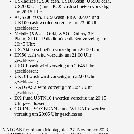
US-Indizes
(
US30.cash, US100.cash, US500.cash,
US2000.cash
) und
JP225.cash
schließen vorzeitig
um
20:15 Uhr
;
AUS200.cash, EU50.cash, FRA40.cash und
UK100.cash
werden vorzeitig um
23:00 Uhr
geschlossen;
Metalle
(
XAU
– Gold,
XAG
– Silber,
XPT
–
Platin,
XPD
– Palladium) schließen vorzeitig um
20:45 Uhr
;
US-Aktien
schließen vorzeitig um
20:00 Uhr
;
HK50.cash
wird vorzeitig um
21:00 Uhr
geschlossen;
USOIL.cash
wird vorzeitig um
20:45 Uhr
geschlossen;
UKOIL.cash
wird vorzeitig um
22:00 Uhr
geschlossen;
NATGAS.f
wird vorzeitig um
20:45 Uhr
geschlossen;
DX.f
und
USTN10.f
werden vorzeitig um
20:15
Uhr
geschlossen;
CORN.c, SOYBEAN.c und WHEAT.c
werden
vorzeitig um
20:05 Uhr
geschlossen.
NATGAS.f
wird zum
Montag, den 27. November 2023
,