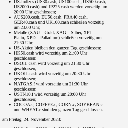
US-Indizes
(
US30.cash, US100.cash, US500.cash,
US2000.cash
) und
JP225.cash
werden vorzeitig um
20:00 Uhr
geschlossen;
AUS200.cash, EU50.cash, FRA40.cash,
GER40.cash und UK100.cash
schließen vorzeitig
um
23.00 Uhr
;
Metalle
(
XAU
– Gold,
XAG
– Silber,
XPT
–
Platin,
XPD
– Palladium) schließen vorzeitig um
21:30 Uhr
;
US-Aktien
bleiben den ganzen Tag geschlossen;
HK50.cash
wird vorzeitig um
21:00 Uhr
geschlossen;
USOIL.cash
wird vorzeitig um
21:30 Uhr
geschlossen;
UKOIL.cash
wird vorzeitig um
20:30 Uhr
geschlossen;
NATGAS.f
wird vorzeitig um
21:30 Uhr
geschlossen;
USTN10.f
wird vorzeitig um
20:00 Uhr
geschlossen;
COCOA.c, COFFEE.c, CORN.c, SOYBEAN.c
und
WHEAT.c
sind den ganzen Tag geschlossen.
am
Freitag, 24. November 2023
: