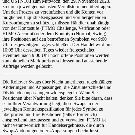
und
USTN10.f
zum
Mittwoch, den 29. November 2023
,
zu ihren jeweiligen nächsten Verfallsterminen übertragen.
Um den Prozess zu vereinfachen und die Konten vor
möglichen Liquiditätsengpässen und vorübergehenden
Kurssprüngen zu schützen, müssen Händler unabhängig
von der Kontostufe (FTMO Challenge, Verification oder
FTMO Account) oder dem Kontotyp (Normal, Swing)
ihre Positionen auf den betroffenen Symbolen vor 9:00
Uhr des jeweiligen Tages schließen. Der Handel wird um
10:05 Uhr desselben Tages wieder freigeschaltet.
Eventuell nach 9:00 Uhr noch offene Positionen werden
zum aktuellen Marktpreis geschlossen und ausstehende
Aufträge werden gelöscht.
Die Rollover
Swaps
über Nacht unterliegen regelmäßigen
Änderungen und Anpassungen, die Zinsunterschiede und
Dividendenanpassungen widerspiegeln. Wenn Sie
Positionen über Nacht halten, denken Sie bitte daran, dass
es in Ihrer Verantwortung liegt, diese Swaps in der
jeweiligen Kontraktspezifikation für jedes Symbol zu
überprüfen und Ihre Positionen (falls erforderlich)
entsprechend anzupassen und zu verwalten. FTMO ist
nicht verantwortlich für Handelsergebnisse, die durch
Swap-Änderungen oder -Anpassungen beeinflusst