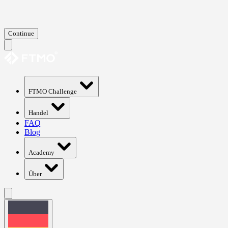
Continue
FTMO Challenge
Handel
FAQ
Blog
Academy
Über