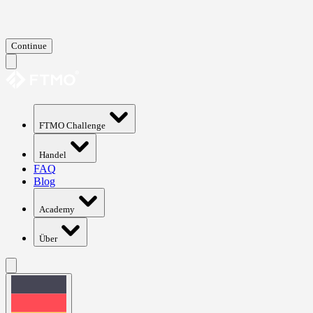
Continue
FTMO Challenge
Handel
FAQ
Blog
Academy
Über