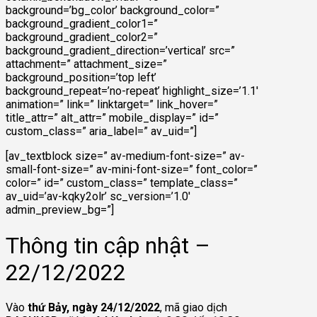
background=’bg_color’ background_color=”
background_gradient_color1=”
background_gradient_color2=”
background_gradient_direction=’vertical’ src=”
attachment=” attachment_size=”
background_position=’top left’
background_repeat=’no-repeat’ highlight_size=’1.1′
animation=” link=” linktarget=” link_hover=”
title_attr=” alt_attr=” mobile_display=” id=”
custom_class=” aria_label=” av_uid=”]
[av_textblock size=” av-medium-font-size=” av-
small-font-size=” av-mini-font-size=” font_color=”
color=” id=” custom_class=” template_class=”
av_uid=’av-kqky2olr’ sc_version=’1.0′
admin_preview_bg=”]
Thông tin cập nhật –
22/12/2022
Vào
thứ Bảy, ngày 24/12/2022
, mã giao dịch