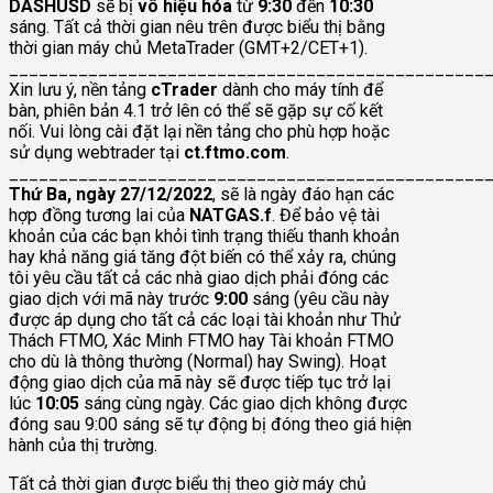
DASHUSD
sẽ bị
vô hiệu hóa
từ
9:30
đến
10:30
sáng. Tất cả thời gian nêu trên được biểu thị bằng
thời gian máy chủ MetaTrader (GMT+2/CET+1).
________________________________________________
Xin lưu ý, nền tảng
cTrader
dành cho máy tính để
bàn, phiên bản 4.1 trở lên có thể sẽ gặp sự cố kết
nối. Vui lòng cài đặt lại nền tảng cho phù hợp hoặc
sử dụng webtrader tại
ct.ftmo.com
.
________________________________________________
Thứ Ba, ngày 27/12/2022
, sẽ là ngày đáo hạn các
hợp đồng tương lai của
NATGAS.f
. Để bảo vệ tài
khoản của các bạn khỏi tình trạng thiếu thanh khoản
hay khả năng giá tăng đột biến có thể xảy ra, chúng
tôi yêu cầu tất cả các nhà giao dịch phải đóng các
giao dịch với mã này trước
9:00
sáng (yêu cầu này
được áp dụng cho tất cả các loại tài khoản như Thử
Thách FTMO, Xác Minh FTMO hay Tài khoản FTMO
cho dù là thông thường (Normal) hay Swing). Hoạt
động giao dịch của mã này sẽ được tiếp tục trở lại
lúc
10:05
sáng cùng ngày. Các giao dịch không được
đóng sau 9:00 sáng sẽ tự động bị đóng theo giá hiện
hành của thị trường.
Tất cả thời gian được biểu thị theo giờ máy chủ