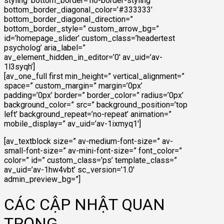
styling’ bottom_border=’no-border-styling’
bottom_border_diagonal_color=’#333333′
bottom_border_diagonal_direction=”
bottom_border_style=” custom_arrow_bg=”
id=’homepage_slider’ custom_class=’headertest
psycholog’ aria_label=”
av_element_hidden_in_editor=’0′ av_uid=’av-
1l3syqh’]
[av_one_full first min_height=” vertical_alignment=”
space=” custom_margin=” margin=’0px’
padding=’0px’ border=” border_color=” radius=’0px’
background_color=” src=” background_position=’top
left’ background_repeat=’no-repeat’ animation=”
mobile_display=” av_uid=’av-1ixmyq1′]
[av_textblock size=” av-medium-font-size=” av-
small-font-size=” av-mini-font-size=” font_color=”
color=” id=” custom_class=’ps’ template_class=”
av_uid=’av-1hw4vbt’ sc_version=’1.0′
admin_preview_bg=”]
CÁC CẬP NHẬT QUAN
TRỌNG