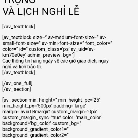
VÀ LỊCH NGHỈ LỄ
[/av_textblock]
[av_textblock size=” av-medium-font-size=” av-
small-font-size=” av-mini-font-size=” font_color=”
color=” id=” custom_class=’ps’ av_uid=’av-
km70e0ey’ admin_preview_bg=”]
Các thông tin hàng ngày về các giờ giao dịch, ngày
nghỉ và lịch bảo trì.
[/av_textblock]
[/av_one_full]
[/av_section]
[av_section min_height=” min_height_pc=’25’
min_height_px=’500px’ padding=’large’
margin=’aviaTBmargin’ custom_margin=’0px’
custom_margin_sync=’true’ color=’main_color’
background=’bg_color’ custom_bg=”
background_gradient_color1=”
background_gradient_color2=”