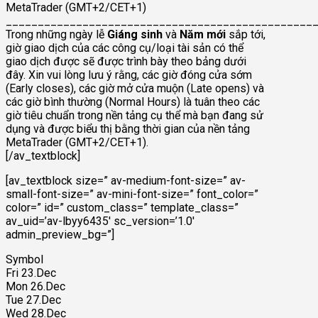
MetaTrader (GMT+2/CET+1)
________________________________________________
Trong những ngày lễ
Giáng sinh
và
Năm mới
sắp tới,
giờ giao dịch của các công cụ/loại tài sản có thể
giao dịch được sẽ được trình bày theo bảng dưới
đây. Xin vui lòng lưu ý rằng, các giờ đóng cửa sớm
(Early closes), các giờ mở cửa muộn (Late opens) và
các giờ bình thường (Normal Hours) là tuân theo các
giờ tiêu chuẩn trong nền tảng cụ thể mà bạn đang sử
dụng và được biểu thị bằng thời gian của nền tảng
MetaTrader (GMT+2/CET+1).
[/av_textblock]
[av_textblock size=” av-medium-font-size=” av-
small-font-size=” av-mini-font-size=” font_color=”
color=” id=” custom_class=” template_class=”
av_uid=’av-lbyy6435′ sc_version=’1.0′
admin_preview_bg=”]
Symbol
Fri 23.Dec
Mon 26.Dec
Tue 27.Dec
Wed 28.Dec