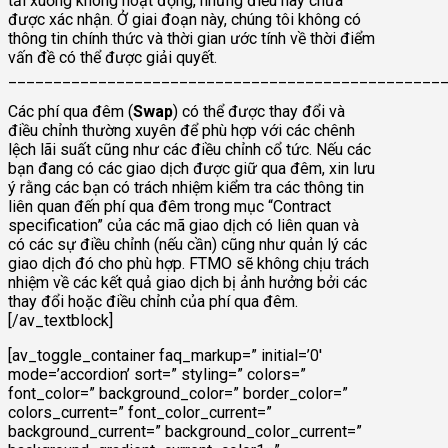
tải xuống không hoạt động, nhưng điều này chưa
được xác nhận. Ở giai đoạn này, chúng tôi không có
thông tin chính thức và thời gian ước tính về thời điểm
vấn đề có thể được giải quyết.
________________________________________________
Các phí qua đêm (
Swap
) có thể được thay đổi và
điều chỉnh thường xuyên để phù hợp với các chênh
lệch lãi suất cũng như các điều chỉnh cổ tức. Nếu các
bạn đang có các giao dịch được giữ qua đêm, xin lưu
ý rằng các bạn có trách nhiệm kiểm tra các thông tin
liên quan đến phí qua đêm trong mục “Contract
specification” của các mã giao dịch có liên quan và
có các sự điều chỉnh (nếu cần) cũng như quản lý các
giao dịch đó cho phù hợp. FTMO sẽ không chịu trách
nhiệm về các kết quả giao dịch bị ảnh hưởng bởi các
thay đổi hoặc điều chỉnh của phí qua đêm.
[/av_textblock]
[av_toggle_container faq_markup=” initial=’0′
mode=’accordion’ sort=” styling=” colors=”
font_color=” background_color=” border_color=”
colors_current=” font_color_current=”
background_current=” background_color_current=”