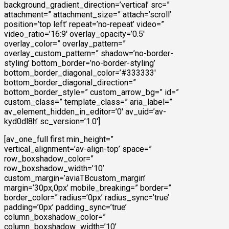
background_gradient_direction=’vertical’ src=”
attachment=” attachment_size=” attach=’scroll’
position=’top left’ repeat=’no-repeat’ video=”
video_ratio=’16:9′ overlay_opacity=’0.5′
overlay_color=” overlay_pattern=”
overlay_custom_pattern=” shadow=’no-border-
styling’ bottom_border=’no-border-styling’
bottom_border_diagonal_color=’#333333′
bottom_border_diagonal_direction=”
bottom_border_style=” custom_arrow_bg=” id=”
custom_class=” template_class=” aria_label=”
av_element_hidden_in_editor=’0′ av_uid=’av-
kyd0dl8h’ sc_version=’1.0′]
[av_one_full first min_height=”
vertical_alignment=’av-align-top’ space=”
row_boxshadow_color=”
row_boxshadow_width=’10’
custom_margin=’aviaTBcustom_margin’
margin=’30px,0px’ mobile_breaking=” border=”
border_color=” radius=’0px’ radius_sync=’true’
padding=’0px’ padding_sync=’true’
column_boxshadow_color=”
column_boxshadow_width=’10’