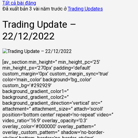
Tất cả bài đăng
Đã xuất bản 3 vài năm trước ở
Trading Updates
Trading Update –
22/12/2022
[av_section min_height=” min_height_pc=’25’
min_height_px=’270px’ padding=’default’
custom_margin=’0px’ custom_margin_sync=’true’
color=’main_color’ background=’bg_color’
custom_bg=’#292929′
background_gradient_color1=”
background_gradient_color2=”
background_gradient_direction=’vertical’ src=”
attachment=” attachment_size=” attach=’scroll’
position=’bottom center’ repeat=’no-repeat’ video=”
video_ratio=’16:9′ overlay_opacity=’0.3′
overlay_color=’#000000′ overlay_pattern=”
overlay_custom_pattern=” shadow=’no-border-