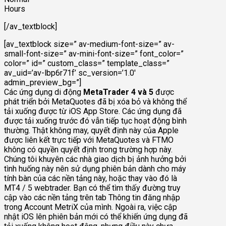
Hours
[/av_textblock]
[av_textblock size=” av-medium-font-size=” av-
small-font-size=” av-mini-font-size=” font_color=”
color=” id=” custom_class=” template_class=”
av_uid=’av-lbp6r71f’ sc_version=’1.0′
admin_preview_bg=”]
Các ứng dụng di động
MetaTrader 4 và 5
được
phát triển bởi MetaQuotes đã bị xóa bỏ và không thể
tải xuống được từ iOS App Store. Các ứng dụng đã
được tải xuống trước đó vẫn tiếp tục hoạt động bình
thường. Thật không may, quyết định này của Apple
được liên kết trực tiếp với MetaQuotes và FTMO
không có quyền quyết định trong trường hợp này.
Chúng tôi khuyên các nhà giao dịch bị ảnh hưởng bởi
tình huống này nên sử dụng phiên bản dành cho máy
tính bàn của các nền tảng này, hoặc thay vào đó là
MT4 / 5 webtrader. Bạn có thể tìm thấy đường truy
cập vào các nền tảng trên tab Thông tin đăng nhập
trong Account MetriX của mình. Ngoài ra, việc cập
nhật iOS lên phiên bản mới có thể khiến ứng dụng đã