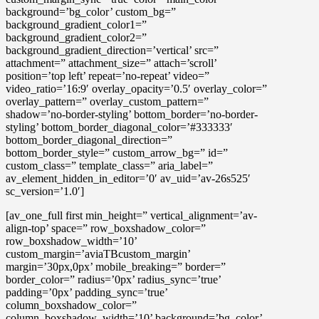
background=’bg_color’ custom_bg=”
background_gradient_color1=”
background_gradient_color2=”
background_gradient_direction=’vertical’ src=”
attachment=” attachment_size=” attach=’scroll’
position=’top left’ repeat=’no-repeat’ video=”
video_ratio=’16:9′ overlay_opacity=’0.5′ overlay_color=”
overlay_pattern=” overlay_custom_pattern=”
shadow=’no-border-styling’ bottom_border=’no-border-
styling’ bottom_border_diagonal_color=’#333333′
bottom_border_diagonal_direction=”
bottom_border_style=” custom_arrow_bg=” id=”
custom_class=” template_class=” aria_label=”
av_element_hidden_in_editor=’0′ av_uid=’av-26s525′
sc_version=’1.0′]
[av_one_full first min_height=” vertical_alignment=’av-
align-top’ space=” row_boxshadow_color=”
row_boxshadow_width=’10’
custom_margin=’aviaTBcustom_margin’
margin=’30px,0px’ mobile_breaking=” border=”
border_color=” radius=’0px’ radius_sync=’true’
padding=’0px’ padding_sync=’true’
column_boxshadow_color=”
column_boxshadow_width=’10’ background=’bg_color’