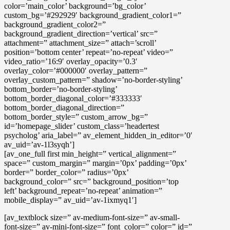
color=’main_color’ background=’bg_color’
custom_bg=’#292929′ background_gradient_color1=”
background_gradient_color2=”
background_gradient_direction=’vertical’ src=”
attachment=” attachment_size=” attach=’scroll’
position=’bottom center’ repeat=’no-repeat’ video=”
video_ratio=’16:9′ overlay_opacity=’0.3′
overlay_color=’#000000′ overlay_pattern=”
overlay_custom_pattern=” shadow=’no-border-styling’
bottom_border=’no-border-styling’
bottom_border_diagonal_color=’#333333′
bottom_border_diagonal_direction=”
bottom_border_style=” custom_arrow_bg=”
id=’homepage_slider’ custom_class=’headertest
psycholog’ aria_label=” av_element_hidden_in_editor=’0′
av_uid=’av-1l3syqh’]
[av_one_full first min_height=” vertical_alignment=”
space=” custom_margin=” margin=’0px’ padding=’0px’
border=” border_color=” radius=’0px’
background_color=” src=” background_position=’top
left’ background_repeat=’no-repeat’ animation=”
mobile_display=” av_uid=’av-1ixmyq1′]
[av_textblock size=” av-medium-font-size=” av-small-
font-size=” av-mini-font-size=” font_color=” color=” id=”