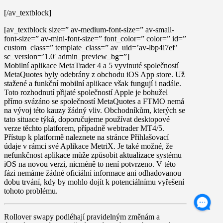
[/av_textblock]
[av_textblock size=” av-medium-font-size=” av-small-
font-size=” av-mini-font-size=” font_color=” color=” id=”
custom_class=” template_class=” av_uid=’av-lbp4i7ef’
sc_version=’1.0′ admin_preview_bg=”]
Mobilní aplikace
MetaTrader 4
a
5
vyvinuté společností
MetaQuotes byly
odebrány z obchodu iOS App store
. Už
stažené a funkční mobilní aplikace však fungují i nadále.
Toto rozhodnutí přijaté společností Apple je bohužel
přímo svázáno se společností MetaQuotes a FTMO nemá
na vývoj této kauzy žádný vliv. Obchodníkům, kterých se
tato situace týká, doporučujeme používat desktopové
verze těchto platforem, případně webtrader MT4/5.
Přístup k platformě naleznete na stránce Přihlašovací
údaje v rámci své Aplikace MetriX. Je také možné, že
nefunkčnost aplikace může způsobit aktualizace systému
iOS na novou verzi, nicméně to není potvrzeno. V této
fázi nemáme žádné oficiální informace ani odhadovanou
dobu trvání, kdy by mohlo dojít k potenciálnímu vyřešení
tohoto problému.
Rollover
swapy
podléhají pravidelným změnám a