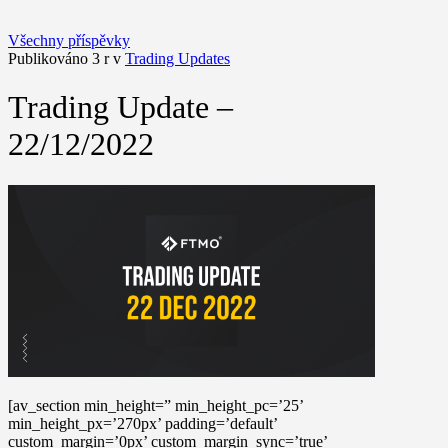
Všechny příspěvky
Publikováno 3 r v
Trading Updates
Trading Update –
22/12/2022
[av_section min_height=” min_height_pc=’25’
min_height_px=’270px’ padding=’default’
custom_margin=’0px’ custom_margin_sync=’true’