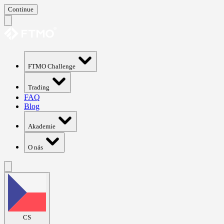
Continue
FTMO Challenge
Trading
FAQ
Blog
Akademie
O nás
CS