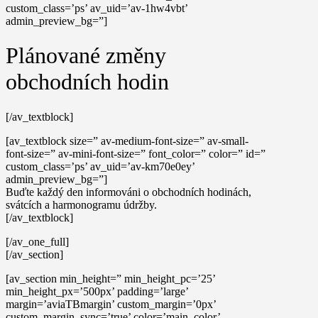
custom_class=’ps’ av_uid=’av-1hw4vbt’
admin_preview_bg=”]
Plánované změny
obchodních hodin
[/av_textblock]
[av_textblock size=” av-medium-font-size=” av-small-
font-size=” av-mini-font-size=” font_color=” color=” id=”
custom_class=’ps’ av_uid=’av-km70e0ey’
admin_preview_bg=”]
Buďte každý den informováni o obchodních hodinách,
svátcích a harmonogramu údržby.
[/av_textblock]
[/av_one_full]
[/av_section]
[av_section min_height=” min_height_pc=’25’
min_height_px=’500px’ padding=’large’
margin=’aviaTBmargin’ custom_margin=’0px’
custom_margin_sync=’true’ color=’main_color’