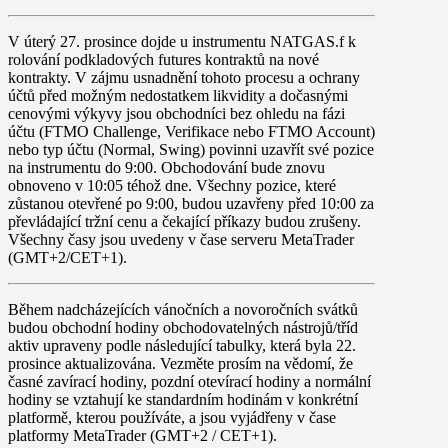
V
úterý 27. prosince
dojde u instrumentu
NATGAS.f
k
rolování podkladových futures kontraktů na nové
kontrakty. V zájmu usnadnění tohoto procesu a ochrany
účtů před možným nedostatkem likvidity a dočasnými
cenovými výkyvy jsou obchodníci bez ohledu na fázi
účtu (FTMO Challenge, Verifikace nebo FTMO Account)
nebo typ účtu (Normal, Swing) povinni uzavřít své pozice
na instrumentu do
9:00
. Obchodování bude znovu
obnoveno v
10:05
téhož dne. Všechny pozice, které
zůstanou otevřené po 9:00, budou uzavřeny před 10:00 za
převládající tržní cenu a čekající příkazy budou zrušeny.
Všechny časy jsou uvedeny v čase serveru MetaTrader
(GMT+2/CET+1).
Během nadcházejících
vánočních a novoročních svátků
budou obchodní hodiny obchodovatelných nástrojů/tříd
aktiv upraveny podle následující tabulky, která byla 22.
prosince aktualizována. Vezměte prosím na vědomí, že
časné zavírací hodiny, pozdní otevírací hodiny a normální
hodiny se vztahují ke standardním hodinám v konkrétní
platformě, kterou používáte, a jsou vyjádřeny v čase
platformy MetaTrader (GMT+2 / CET+1).