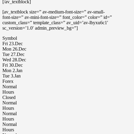
[/av_textblock]
[av_textblock size=” av-medium-font-size=” av-small-
font-size=” av-mini-font-size=” font_color=” color=” id=”
custom_class=” template_class=” av_uid=’av-lbyxu6c1′
sc_version=’1.0′ admin_preview_bg=”]
Symbol
Fri 23.Dec
Mon 26.Dec
Tue 27.Dec
Wed 28.Dec
Fri 30.Dec
Mon 2.Jan
Tue 3.Jan
Forex
Normal
Hours
Closed
Normal
Hours
Normal
Hours
Normal
Hours