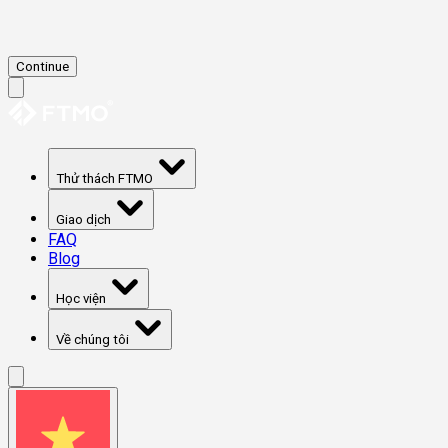
Continue
Thử thách FTMO
Giao dịch
FAQ
Blog
Học viện
Về chúng tôi