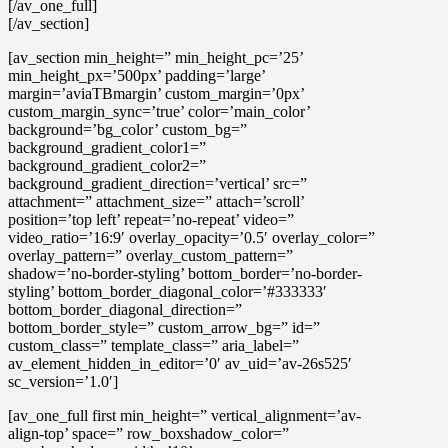
[/av_one_full]
[/av_section]
[av_section min_height=” min_height_pc=’25’
min_height_px=’500px’ padding=’large’
margin=’aviaTBmargin’ custom_margin=’0px’
custom_margin_sync=’true’ color=’main_color’
background=’bg_color’ custom_bg=”
background_gradient_color1=”
background_gradient_color2=”
background_gradient_direction=’vertical’ src=”
attachment=” attachment_size=” attach=’scroll’
position=’top left’ repeat=’no-repeat’ video=”
video_ratio=’16:9′ overlay_opacity=’0.5′ overlay_color=”
overlay_pattern=” overlay_custom_pattern=”
shadow=’no-border-styling’ bottom_border=’no-border-
styling’ bottom_border_diagonal_color=’#333333′
bottom_border_diagonal_direction=”
bottom_border_style=” custom_arrow_bg=” id=”
custom_class=” template_class=” aria_label=”
av_element_hidden_in_editor=’0′ av_uid=’av-26s525′
sc_version=’1.0′]
[av_one_full first min_height=” vertical_alignment=’av-
align-top’ space=” row_boxshadow_color=”