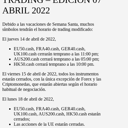
ABRIL 2022
Debido a las vacaciones de
Semana Santa
, muchos
símbolos tendrán el horario de trading modificado:
El
jueves 14 de abril de 2022,
EU50.cash, FRA40.cash, GER40.cash,
UK100.cash
cerrarán temprano a las
11:00 pm
;
AUS200.cash
cerrará temprano a las
05:00 pm;
HK50.cash
cerrará temprano a las
10:00 pm.
El
viernes 15 de abril de 2022
, todos los instrumentos
estarán
cerrados
, con la única excepción de
Forex
y las
Criptomonedas
, que estarán abiertas según el horario
habitual de negociación.
El
lunes 18 de abril de 2022,
EU50.cash, FRA40.cash, GER40.cash,
UK100.cash, AUS200.cash, HK50.cash
estarán
cerrados;
Las
acciones de la UE
estarán cerradas.