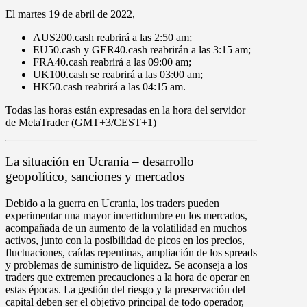
El
martes 19 de abril de 2022,
AUS200.cash
reabrirá a las
2:50 am
;
EU50.cash
y
GER40.cash
reabrirán a las
3:15 am;
FRA40.cash
reabrirá a las
09:00 am
;
UK100.cash
se reabrirá a las
03:00 am
;
HK50.cash
reabrirá a las
04:15 am
.
Todas las horas están expresadas en la hora del servidor
de MetaTrader (GMT+3/CEST+1)
La situación en Ucrania – desarrollo
geopolítico, sanciones y mercados
Debido a la guerra en Ucrania, los traders pueden
experimentar una mayor incertidumbre en los mercados,
acompañada de un
aumento de la volatilidad
en muchos
activos, junto con la posibilidad de
picos en los precios,
fluctuaciones, caídas repentinas, ampliación de los spreads
y problemas de suministro de liquidez
. Se aconseja a los
traders que extremen precauciones a la hora de operar en
estas épocas.
La gestión del riesgo y la preservación del
capital
deben ser el objetivo principal de todo operador,