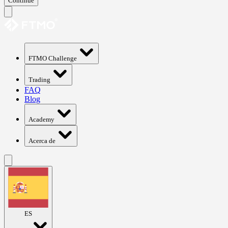
Continue
FTMO Challenge
Trading
FAQ
Blog
Academy
Acerca de
ES