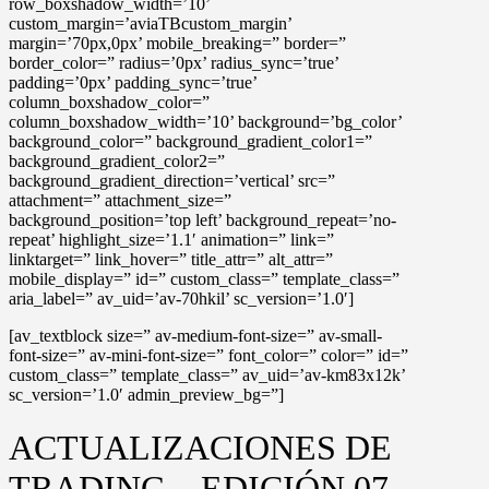
row_boxshadow_width=’10’
custom_margin=’aviaTBcustom_margin’
margin=’70px,0px’ mobile_breaking=” border=”
border_color=” radius=’0px’ radius_sync=’true’
padding=’0px’ padding_sync=’true’
column_boxshadow_color=”
column_boxshadow_width=’10’ background=’bg_color’
background_color=” background_gradient_color1=”
background_gradient_color2=”
background_gradient_direction=’vertical’ src=”
attachment=” attachment_size=”
background_position=’top left’ background_repeat=’no-
repeat’ highlight_size=’1.1′ animation=” link=”
linktarget=” link_hover=” title_attr=” alt_attr=”
mobile_display=” id=” custom_class=” template_class=”
aria_label=” av_uid=’av-70hkil’ sc_version=’1.0′]
[av_textblock size=” av-medium-font-size=” av-small-
font-size=” av-mini-font-size=” font_color=” color=” id=”
custom_class=” template_class=” av_uid=’av-km83x12k’
sc_version=’1.0′ admin_preview_bg=”]
ACTUALIZACIONES DE
TRADING – EDICIÓN 07