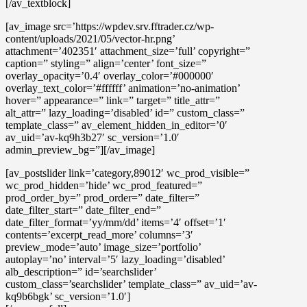
[/av_textblock]
[av_image src=’https://wpdev.srv.fftrader.cz/wp-
content/uploads/2021/05/vector-hr.png’
attachment=’402351′ attachment_size=’full’ copyright=”
caption=” styling=” align=’center’ font_size=”
overlay_opacity=’0.4′ overlay_color=’#000000′
overlay_text_color=’#ffffff’ animation=’no-animation’
hover=” appearance=” link=” target=” title_attr=”
alt_attr=” lazy_loading=’disabled’ id=” custom_class=”
template_class=” av_element_hidden_in_editor=’0′
av_uid=’av-kq9h3b27′ sc_version=’1.0′
admin_preview_bg=”][/av_image]
[av_postslider link=’category,89012′ wc_prod_visible=”
wc_prod_hidden=’hide’ wc_prod_featured=”
prod_order_by=” prod_order=” date_filter=”
date_filter_start=” date_filter_end=”
date_filter_format=’yy/mm/dd’ items=’4′ offset=’1′
contents=’excerpt_read_more’ columns=’3′
preview_mode=’auto’ image_size=’portfolio’
autoplay=’no’ interval=’5′ lazy_loading=’disabled’
alb_description=” id=’searchslider’
custom_class=’searchslider’ template_class=” av_uid=’av-
kq9b6bgk’ sc_version=’1.0′]