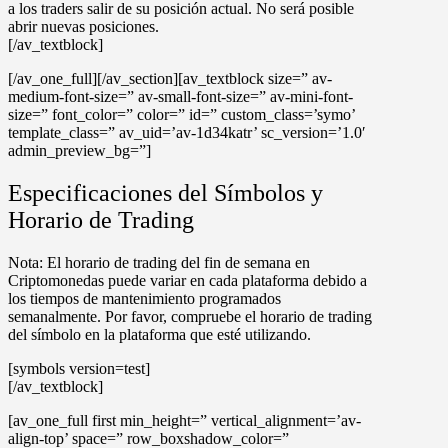
a los traders salir de su posición actual. No será posible
abrir nuevas posiciones.
[/av_textblock]
[/av_one_full][/av_section][av_textblock size=” av-
medium-font-size=” av-small-font-size=” av-mini-font-
size=” font_color=” color=” id=” custom_class=’symo’
template_class=” av_uid=’av-1d34katr’ sc_version=’1.0′
admin_preview_bg=”]
Especificaciones del Símbolos y
Horario de Trading
Nota
: El horario de trading del fin de semana en
Criptomonedas
puede variar en cada plataforma debido a
los tiempos de mantenimiento programados
semanalmente. Por favor, compruebe el horario de trading
del símbolo en la plataforma que esté utilizando.
[symbols version=test]
[/av_textblock]
[av_one_full first min_height=” vertical_alignment=’av-
align-top’ space=” row_boxshadow_color=”