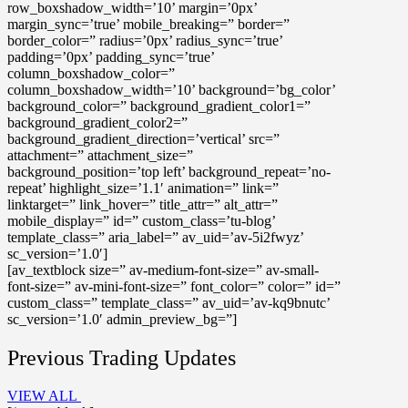
row_boxshadow_width=’10’ margin=’0px’
margin_sync=’true’ mobile_breaking=” border=”
border_color=” radius=’0px’ radius_sync=’true’
padding=’0px’ padding_sync=’true’
column_boxshadow_color=”
column_boxshadow_width=’10’ background=’bg_color’
background_color=” background_gradient_color1=”
background_gradient_color2=”
background_gradient_direction=’vertical’ src=”
attachment=” attachment_size=”
background_position=’top left’ background_repeat=’no-
repeat’ highlight_size=’1.1′ animation=” link=”
linktarget=” link_hover=” title_attr=” alt_attr=”
mobile_display=” id=” custom_class=’tu-blog’
template_class=” aria_label=” av_uid=’av-5i2fwyz’
sc_version=’1.0′]
[av_textblock size=” av-medium-font-size=” av-small-
font-size=” av-mini-font-size=” font_color=” color=” id=”
custom_class=” template_class=” av_uid=’av-kq9bnutc’
sc_version=’1.0′ admin_preview_bg=”]
Previous Trading Updates
VIEW ALL