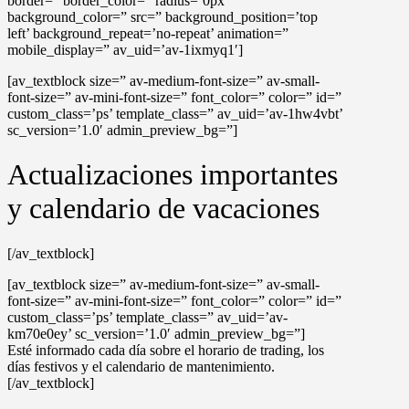
border=” border_color=” radius=’0px’
background_color=” src=” background_position=’top
left’ background_repeat=’no-repeat’ animation=”
mobile_display=” av_uid=’av-1ixmyq1′]
[av_textblock size=” av-medium-font-size=” av-small-
font-size=” av-mini-font-size=” font_color=” color=” id=”
custom_class=’ps’ template_class=” av_uid=’av-1hw4vbt’
sc_version=’1.0′ admin_preview_bg=”]
Actualizaciones importantes
y calendario de vacaciones
[/av_textblock]
[av_textblock size=” av-medium-font-size=” av-small-
font-size=” av-mini-font-size=” font_color=” color=” id=”
custom_class=’ps’ template_class=” av_uid=’av-
km70e0ey’ sc_version=’1.0′ admin_preview_bg=”]
Esté informado cada día sobre el horario de trading, los
días festivos y el calendario de mantenimiento.
[/av_textblock]