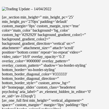
[av_section min_height=” min_height_pc=’25’
min_height_px=’270px’ padding=’default’
custom_margin=’0px’ custom_margin_sync=’true’
color=’main_color’ background=’bg_color’
custom_bg=’#292929′ background_gradient_color1=”
background_gradient_color2=”
background_gradient_direction=’vertical’ src=”
attachment=” attachment_size=” attach=’scroll’
position=’bottom center’ repeat=’no-repeat’ video=”
video_ratio=’16:9′ overlay_opacity=’0.3′
overlay_color=’#000000′ overlay_pattern=”
overlay_custom_pattern=” shadow=’no-border-styling’
bottom_border=’no-border-styling’
bottom_border_diagonal_color=’#333333′
bottom_border_diagonal_direction=”
bottom_border_style=” custom_arrow_bg=”
id=’homepage_slider’ custom_class=’headertest
psycholog’ aria_label=” av_element_hidden_in_editor=’0′
av_uid=’av-1l3syqh’]
[av_one_full first min_height=” vertical_alignment=”
space=” custom_margin=” margin=’0px’ padding=’0px’