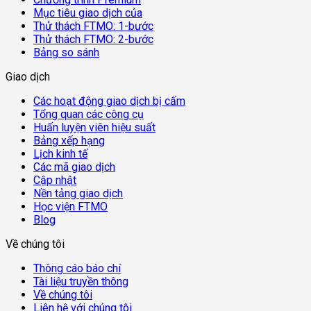
Mục tiêu giao dịch của
Thử thách FTMO: 1-bước
Thử thách FTMO: 2-bước
Bảng so sánh
Giao dịch
Các hoạt động giao dịch bị cấm
Tổng quan các công cụ
Huấn luyện viên hiệu suất
Bảng xếp hạng
Lịch kinh tế
Các mã giao dịch
Cập nhật
Nền tảng giao dịch
Học viện FTMO
Blog
Về chúng tôi
Thông cáo báo chí
Tài liệu truyền thông
Về chúng tôi
Liên hệ với chúng tôi