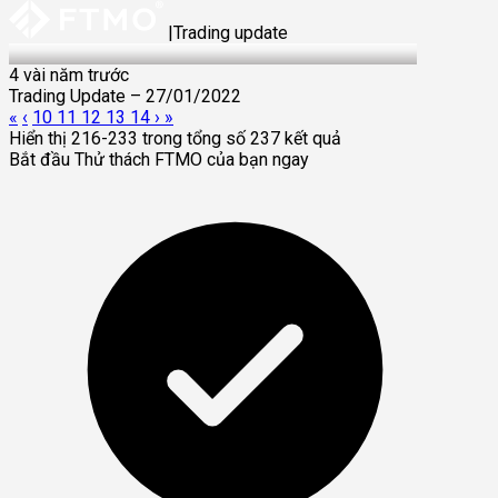
|
Trading update
27 Jan 2022
4 vài năm trước
Trading Update – 27/01/2022
«
‹
10
11
12
13
14
›
»
Hiển thị 216-233 trong tổng số 237 kết quả
Bắt đầu Thử thách FTMO của bạn ngay