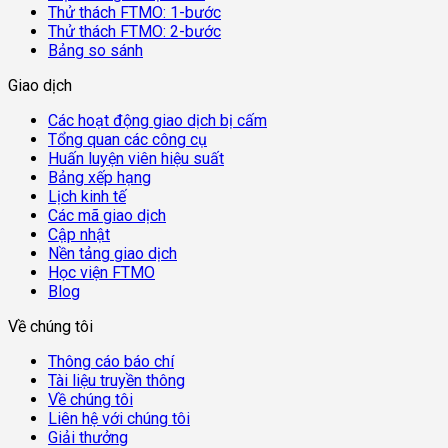
Thử thách FTMO: 1-bước
Thử thách FTMO: 2-bước
Bảng so sánh
Giao dịch
Các hoạt động giao dịch bị cấm
Tổng quan các công cụ
Huấn luyện viên hiệu suất
Bảng xếp hạng
Lịch kinh tế
Các mã giao dịch
Cập nhật
Nền tảng giao dịch
Học viện FTMO
Blog
Về chúng tôi
Thông cáo báo chí
Tài liệu truyền thông
Về chúng tôi
Liên hệ với chúng tôi
Giải thưởng