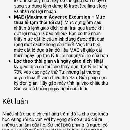
lồ. Chỉ số duy nhất này có thể giúp bạn chuyển
sang sử dụng lệnh dừng lỗ trượt (trailing stop)
và nhân đôi lợi nhuận.
MAE (Maximum Adverse Excursion – Mức
thua lỗ tạm thời tối đa)
: Mức sụt giảm sâu
nhất mà lệnh giao dịch phải trải qua trước khi
đạt lợi nhuận là bao nhiêu? Bạn có thể nhận
thấy mức cắt lỗ của mình đang được đặt quá
rộng một cách không cần thiết. Việc thu hẹp
mức cắt lỗ dựa trên dữ liệu MAE sẽ giúp cải
thiện ngay lập tức tỷ lệ lợi nhuận/rủi ro của bạn.
Lọc theo thời gian và ngày giao dịch
: Nhật
ký giao dịch có thể cho thấy bạn đạt tỷ lệ thắng
70% vào các ngày thứ Tư, nhưng lại thường
xuyên thua lỗ vào chiều thứ Sáu. Giải pháp cực
kỳ đơn giản: Hãy gập máy tính lại vào chiều thứ
Sáu và tận hưởng ngày nghỉ cuối tuần.
Kết luận
Nhiều nhà giao dịch chi hàng trăm đô la cho các khóa
học và người cố vấn với hy vọng sẽ có ai đó chỉ ra
những sai lầm của họ. Sự thật phũ phàng là người cố