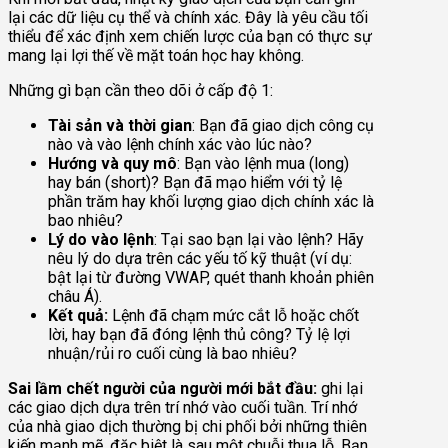
lại các dữ liệu cụ thể và chính xác. Đây là yêu cầu tối
thiểu để xác định xem chiến lược của bạn có thực sự
mang lại lợi thế về mặt toán học hay không.
Những gì bạn cần theo dõi ở cấp độ 1:
Tài sản và thời gian
: Bạn đã giao dịch công cụ
nào và vào lệnh chính xác vào lúc nào?
Hướng và quy mô
: Bạn vào lệnh mua (long)
hay bán (short)? Bạn đã mạo hiểm với tỷ lệ
phần trăm hay khối lượng giao dịch chính xác là
bao nhiêu?
Lý do vào lệnh
: Tại sao bạn lại vào lệnh? Hãy
nêu lý do dựa trên các yếu tố kỹ thuật (ví dụ:
bật lại từ đường VWAP, quét thanh khoản phiên
châu Á).
Kết quả:
Lệnh đã chạm mức cắt lỗ hoặc chốt
lời, hay bạn đã đóng lệnh thủ công? Tỷ lệ lợi
nhuận/rủi ro cuối cùng là bao nhiêu?
Sai lầm chết người của người mới bắt đầu:
ghi lại
các giao dịch dựa trên trí nhớ vào cuối tuần. Trí nhớ
của nhà giao dịch thường bị chi phối bởi những thiên
kiến mạnh mẽ, đặc biệt là sau một chuỗi thua lỗ. Bạn