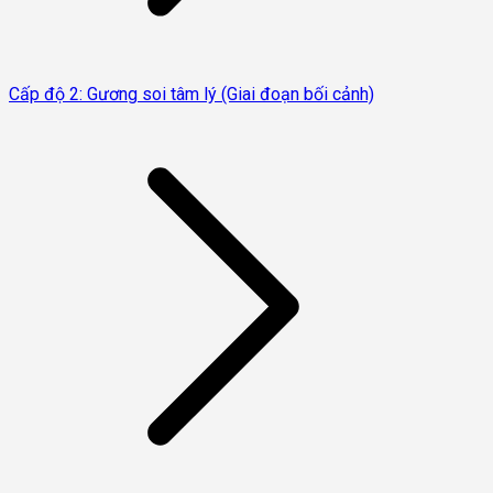
Cấp độ 2: Gương soi tâm lý (Giai đoạn bối cảnh)