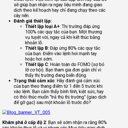
sẽ giúp bạn nhận ra ngay liệu mình đang giao
dịch theo kế hoạch hay chỉ đang chạy theo các
cây nến.
Đánh giá thiết lập:
Thiết lập loại A+
: Thị trường đáp ứng
100% các quy tắc của bạn. Một thương
vụ tuyệt vời, ngay cả khi kết thúc bằng
khoản lỗ.
Thiết lập B:
Đáp ứng 80% các quy tắc
của bạn. Điểm vào lệnh hơi mạnh tay
hoặc hơi sớm.
Thiết lập C
: Hoàn toàn do FOMO (sợ bỏ
lỡ cơ hội). Bạn tham gia đơn giản chỉ vì
thấy thị trường đang biến động.
Trạng thái cảm xúc
: Hãy đánh giá cảm xúc
của bạn theo thang điểm từ 1 đến 5 trước khi
vào lệnh. Bạn cảm thấy bình tĩnh, kiệt sức, hay
có thôi thúc muốn “trả thù thị trường” (giao dịch
để gỡ gạc) sau một khoản lỗ trước đó?
Khám phá ở cấp độ 2
: Bạn sẽ sớm nhận ra rằng 80%
các khoản thua lỗ và vi phạm các Mục tiêu giao dịch