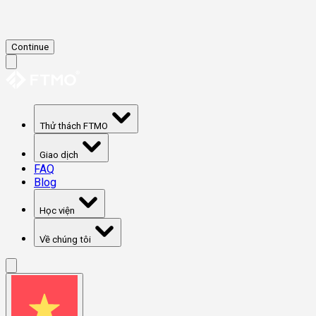
Continue
Thử thách FTMO
Giao dịch
FAQ
Blog
Học viện
Về chúng tôi