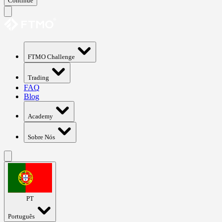
Continue
FTMO Challenge
Trading
FAQ
Blog
Academy
Sobre Nós
PT
Português