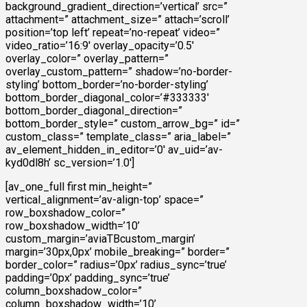
background_gradient_direction=’vertical’ src=”
attachment=” attachment_size=” attach=’scroll’
position=’top left’ repeat=’no-repeat’ video=”
video_ratio=’16:9′ overlay_opacity=’0.5′
overlay_color=” overlay_pattern=”
overlay_custom_pattern=” shadow=’no-border-
styling’ bottom_border=’no-border-styling’
bottom_border_diagonal_color=’#333333′
bottom_border_diagonal_direction=”
bottom_border_style=” custom_arrow_bg=” id=”
custom_class=” template_class=” aria_label=”
av_element_hidden_in_editor=’0′ av_uid=’av-
kyd0dl8h’ sc_version=’1.0′]
[av_one_full first min_height=”
vertical_alignment=’av-align-top’ space=”
row_boxshadow_color=”
row_boxshadow_width=’10’
custom_margin=’aviaTBcustom_margin’
margin=’30px,0px’ mobile_breaking=” border=”
border_color=” radius=’0px’ radius_sync=’true’
padding=’0px’ padding_sync=’true’
column_boxshadow_color=”
column_boxshadow_width=’10’