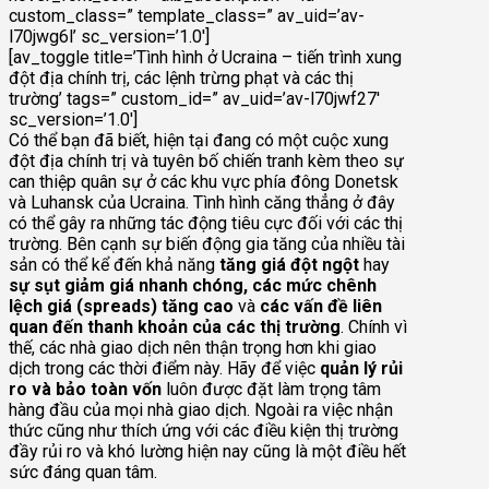
custom_class=” template_class=” av_uid=’av-
l70jwg6l’ sc_version=’1.0′]
[av_toggle title=’Tình hình ở Ucraina – tiến trình xung
đột địa chính trị, các lệnh trừng phạt và các thị
trường’ tags=” custom_id=” av_uid=’av-l70jwf27′
sc_version=’1.0′]
Có thể bạn đã biết, hiện tại đang có một cuộc xung
đột địa chính trị và tuyên bố chiến tranh kèm theo sự
can thiệp quân sự ở các khu vực phía đông Donetsk
và Luhansk của Ucraina. Tình hình căng thẳng ở đây
có thể gây ra những tác động tiêu cực đối với các thị
trường. Bên cạnh sự biến động gia tăng của nhiều tài
sản có thể kể đến khả năng
tăng giá đột ngột
hay
sự sụt giảm giá nhanh chóng, các mức chênh
lệch giá (spreads) tăng cao
và
các vấn đề liên
quan đến thanh khoản của các thị trường
. Chính vì
thế, các nhà giao dịch nên thận trọng hơn khi giao
dịch trong các thời điểm này. Hãy để việc
quản lý rủi
ro và bảo toàn vốn
luôn được đặt làm trọng tâm
hàng đầu của mọi nhà giao dịch. Ngoài ra việc nhận
thức cũng như thích ứng với các điều kiện thị trường
đầy rủi ro và khó lường hiện nay cũng là một điều hết
sức đáng quan tâm.