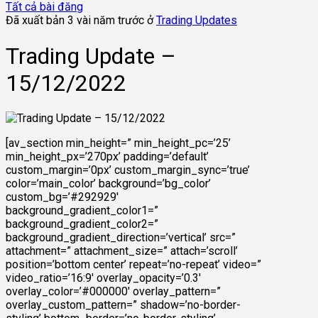
Tất cả bài đăng
Đã xuất bản 3 vài năm trước ở
Trading Updates
Trading Update –
15/12/2022
[av_section min_height=” min_height_pc=’25’
min_height_px=’270px’ padding=’default’
custom_margin=’0px’ custom_margin_sync=’true’
color=’main_color’ background=’bg_color’
custom_bg=’#292929′
background_gradient_color1=”
background_gradient_color2=”
background_gradient_direction=’vertical’ src=”
attachment=” attachment_size=” attach=’scroll’
position=’bottom center’ repeat=’no-repeat’ video=”
video_ratio=’16:9′ overlay_opacity=’0.3′
overlay_color=’#000000′ overlay_pattern=”
overlay_custom_pattern=” shadow=’no-border-