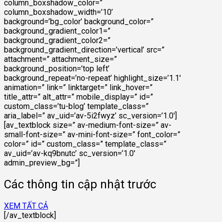
column_boxshadow_color=”
column_boxshadow_width=’10’
background=’bg_color’ background_color=”
background_gradient_color1=”
background_gradient_color2=”
background_gradient_direction=’vertical’ src=”
attachment=” attachment_size=”
background_position=’top left’
background_repeat=’no-repeat’ highlight_size=’1.1′
animation=” link=” linktarget=” link_hover=”
title_attr=” alt_attr=” mobile_display=” id=”
custom_class=’tu-blog’ template_class=”
aria_label=” av_uid=’av-5i2fwyz’ sc_version=’1.0′]
[av_textblock size=” av-medium-font-size=” av-
small-font-size=” av-mini-font-size=” font_color=”
color=” id=” custom_class=” template_class=”
av_uid=’av-kq9bnutc’ sc_version=’1.0′
admin_preview_bg=”]
Các thông tin cập nhật trước
XEM TẤT CẢ
[/av_textblock]