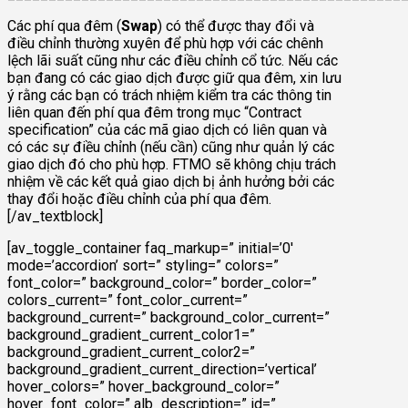
Các phí qua đêm (
Swap
) có thể được thay đổi và
điều chỉnh thường xuyên để phù hợp với các chênh
lệch lãi suất cũng như các điều chỉnh cổ tức. Nếu các
bạn đang có các giao dịch được giữ qua đêm, xin lưu
ý rằng các bạn có trách nhiệm kiểm tra các thông tin
liên quan đến phí qua đêm trong mục “Contract
specification” của các mã giao dịch có liên quan và
có các sự điều chỉnh (nếu cần) cũng như quản lý các
giao dịch đó cho phù hợp. FTMO sẽ không chịu trách
nhiệm về các kết quả giao dịch bị ảnh hưởng bởi các
thay đổi hoặc điều chỉnh của phí qua đêm.
[/av_textblock]
[av_toggle_container faq_markup=” initial=’0′
mode=’accordion’ sort=” styling=” colors=”
font_color=” background_color=” border_color=”
colors_current=” font_color_current=”
background_current=” background_color_current=”
background_gradient_current_color1=”
background_gradient_current_color2=”
background_gradient_current_direction=’vertical’
hover_colors=” hover_background_color=”
hover_font_color=” alb_description=” id=”