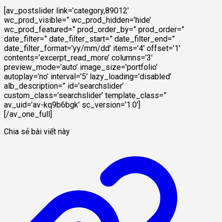
[av_postslider link=’category,89012′
wc_prod_visible=” wc_prod_hidden=’hide’
wc_prod_featured=” prod_order_by=” prod_order=”
date_filter=” date_filter_start=” date_filter_end=”
date_filter_format=’yy/mm/dd’ items=’4′ offset=’1′
contents=’excerpt_read_more’ columns=’3′
preview_mode=’auto’ image_size=’portfolio’
autoplay=’no’ interval=’5′ lazy_loading=’disabled’
alb_description=” id=’searchslider’
custom_class=’searchslider’ template_class=”
av_uid=’av-kq9b6bgk’ sc_version=’1.0′]
[/av_one_full]
Chia sẻ bài viết này