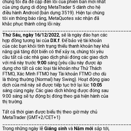
chúng tôi đã đề cập đến lỗi của phiên bản mới nhất
của ứng dụng di động MetaTrader 5 dành cho hệ
điều hành Android (bản dựng 3519). Hiện tại chúng
tôi xin thông báo rằng, MetaQuotes xác nhận đã
khắc phục thành công lỗi này.
________________________________________________
Thứ Sáu, ngày 16/12/2022
, sẽ là ngày đáo hạn các
hợp đồng tương lai của
DX.f
. Để bảo vệ tài khoản
của các bạn khỏi tình trạng thiếu thanh khoản hay khả
năng giá tăng đột biến có thể xảy ra, chúng tôi yêu
cầu tất cả các nhà giao dịch phải đóng các giao dịch
với mã này trước
9:00
sáng (yêu cầu này được áp
dụng cho tất cả các loại tài khoản như Thử Thách
FTMO, Xác Minh FTMO hay Tài khoản FTMO cho dù
là thông thường (Normal) hay Swing). Hoạt động giao
dịch của mã này sẽ được tiếp tục trở lại lúc
10:05
sáng cùng ngày. Các giao dịch không được đóng sau
9:00 sáng sẽ tự động bị đóng theo giá hiện hành của
thị trường.
Tất cả thời gian được biểu thị theo giờ máy chủ
MetaTrader (GMT+2/CET+1)
________________________________________________
Trong những ngày lễ
Giáng sinh
và
Năm mới
sắp tới,