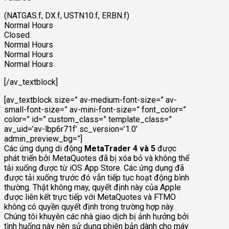
(NATGAS.f, DX.f, USTN10.f, ERBN.f)
Normal Hours
Closed
Normal Hours
Normal Hours
Normal Hours
[/av_textblock]
[av_textblock size=” av-medium-font-size=” av-
small-font-size=” av-mini-font-size=” font_color=”
color=” id=” custom_class=” template_class=”
av_uid=’av-lbp6r71f’ sc_version=’1.0′
admin_preview_bg=”]
Các ứng dụng di động
MetaTrader 4 và 5
được
phát triển bởi MetaQuotes đã bị xóa bỏ và không thể
tải xuống được từ iOS App Store. Các ứng dụng đã
được tải xuống trước đó vẫn tiếp tục hoạt động bình
thường. Thật không may, quyết định này của Apple
được liên kết trực tiếp với MetaQuotes và FTMO
không có quyền quyết định trong trường hợp này.
Chúng tôi khuyên các nhà giao dịch bị ảnh hưởng bởi
tình huống này nên sử dụng phiên bản dành cho máy