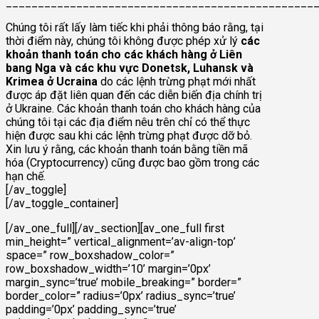
________________________________________________
Chúng tôi rất lấy làm tiếc khi phải thông báo rằng, tại
thời điểm này, chúng tôi không được phép xử lý
các
khoản thanh toán cho các khách hàng ở Liên
bang Nga và các khu vực Donetsk, Luhansk và
Krimea ở Ucraina
do các lệnh trừng phạt mới nhất
được áp đặt liên quan đến các diễn biến địa chính trị
ở Ukraine. Các khoản thanh toán cho khách hàng của
chúng tôi tại các địa điểm nêu trên chỉ có thể thực
hiện được sau khi các lệnh trừng phạt được dỡ bỏ.
Xin lưu ý rằng, các khoản thanh toán bằng tiền mã
hóa (Cryptocurrency) cũng được bao gồm trong các
hạn chế.
[/av_toggle]
[/av_toggle_container]
[/av_one_full][/av_section][av_one_full first
min_height=” vertical_alignment=’av-align-top’
space=” row_boxshadow_color=”
row_boxshadow_width=’10’ margin=’0px’
margin_sync=’true’ mobile_breaking=” border=”
border_color=” radius=’0px’ radius_sync=’true’
padding=’0px’ padding_sync=’true’