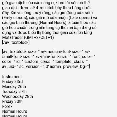
giờ giao dịch của các công cụ/loại tài sản có thể
giao dịch được sẽ được trình bày theo bảng dưới
đây. Xin vui lòng lưu ý rằng, các giờ đóng cửa sớm
(Early closes), các giờ mở cửa muộn (Late opens) và
các giờ bình thường (Normal Hours) là tuân theo các
giờ tiêu chuẩn trong nền tảng cụ thể mà bạn đang sử
dụng và được biểu thị bằng thời gian của nền tảng
MetaTrader (GMT+2/CET+1).
[/av_textblock]
[av_textblock size=” av-medium-font-size=” av-
small-font-size=” av-mini-font-size=” font_color=”
color=” id=” custom_class=” template_class=”
av_uid=” sc_version=’1.0′ admin_preview_bg=”]
Instrument
Friday 23rd
Monday 26th
Tuesday 27th
Wednesday 28th
Friday 30th
Forex
Normal Hours
Normal Hours