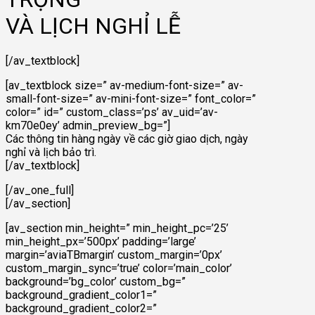
VÀ LỊCH NGHỈ LỄ
[/av_textblock]
[av_textblock size=” av-medium-font-size=” av-
small-font-size=” av-mini-font-size=” font_color=”
color=” id=” custom_class=’ps’ av_uid=’av-
km70e0ey’ admin_preview_bg=”]
Các thông tin hàng ngày về các giờ giao dịch, ngày
nghỉ và lịch bảo trì.
[/av_textblock]
[/av_one_full]
[/av_section]
[av_section min_height=” min_height_pc=’25’
min_height_px=’500px’ padding=’large’
margin=’aviaTBmargin’ custom_margin=’0px’
custom_margin_sync=’true’ color=’main_color’
background=’bg_color’ custom_bg=”
background_gradient_color1=”
background_gradient_color2=”