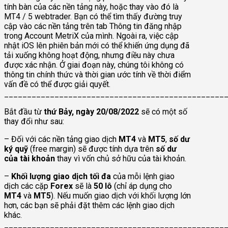
tính bàn của các nền tảng này, hoặc thay vào đó là
MT4 / 5 webtrader. Bạn có thể tìm thấy đường truy
cập vào các nền tảng trên tab Thông tin đăng nhập
trong Account MetriX của mình. Ngoài ra, việc cập
nhật iOS lên phiên bản mới có thể khiến ứng dụng đã
tải xuống không hoạt động, nhưng điều này chưa
được xác nhận. Ở giai đoạn này, chúng tôi không có
thông tin chính thức và thời gian ước tính về thời điểm
vấn đề có thể được giải quyết.
________________________________________________
Bắt đầu từ
thứ Bảy, ngày 20/08/2022
sẽ có một số
thay đổi như sau:
– Đối với các nền tảng giao dịch
MT4
và
MT5
,
số dư
ký quỹ
(free margin) sẽ được tính dựa trên
số dư
của tài khoản
thay vì vốn chủ sở hữu của tài khoản.
–
Khối lượng giao dịch tối đa
của mỗi lệnh giao
dịch các cặp
Forex
sẽ là
50 lô
(chỉ áp dụng cho
MT4
và
MT5
). Nếu muốn giao dịch với khối lượng lớn
hơn, các bạn sẽ phải đặt thêm các lệnh giao dịch
khác.
________________________________________________