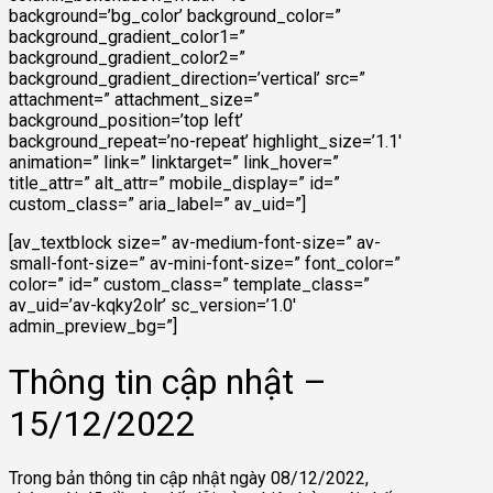
background=’bg_color’ background_color=”
background_gradient_color1=”
background_gradient_color2=”
background_gradient_direction=’vertical’ src=”
attachment=” attachment_size=”
background_position=’top left’
background_repeat=’no-repeat’ highlight_size=’1.1′
animation=” link=” linktarget=” link_hover=”
title_attr=” alt_attr=” mobile_display=” id=”
custom_class=” aria_label=” av_uid=”]
[av_textblock size=” av-medium-font-size=” av-
small-font-size=” av-mini-font-size=” font_color=”
color=” id=” custom_class=” template_class=”
av_uid=’av-kqky2olr’ sc_version=’1.0′
admin_preview_bg=”]
Thông tin cập nhật –
15/12/2022
Trong bản thông tin cập nhật ngày 08/12/2022,