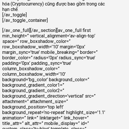
hóa (Cryptocurrency) cũng được bao gồm trong các
hạn chế.
[/av_toggle]
[/av_toggle_container]
[/av_one_full][/av_section][av_one_full first
min_height=” vertical_alignment=’av-align-top’
space=” row_boxshadow_color=”
row_boxshadow_width=’10’ margin=’0px’
margin_sync=’true’ mobile_breaking=” border=”
border_color=” radius=’0px’ radius_sync=’true’
padding=’0px’ padding_sync=’true’
column_boxshadow_color=”
column_boxshadow_width=’10’
background=’bg_color’ background_color=”
background_gradient_color1=”
background_gradient_color2=”
background_gradient_direction=’vertical’ src=”
attachment=” attachment_size=”
background_position=’top left’
background_repeat=’no-repeat’ highlight_size=’1.1′
animation=” link=” linktarget=” link_hover=”
title_attr=” alt_attr=” mobile_display=” id=”
custom_class=’tu-blog’ template_class=”