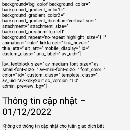
background=’bg_color’ background_color=”
background_gradient_color1=”
background_gradient_color2=”
background_gradient_direction=’vertical’ src=”
attachment=” attachment_size=”
background_position=’top left’
background_repeat=’no-repeat’ highlight_size=’1.1′
animation=” link=” linktarget=” link_hover=”
title_attr=” alt_attr=” mobile_display=” id=”
custom_class=” aria_label=” av_uid=”]
[av_textblock size=” av-medium-font-size=” av-
small-font-size=” av-mini-font-size=” font_color=”
color=” id=” custom_class=” template_class=”
av_uid=’av-kqky2olr’ sc_version=’1.0′
admin_preview_bg=”]
Thông tin cập nhật –
01/12/2022
Không có thông tin cập nhật cho tuần giao dịch bắt