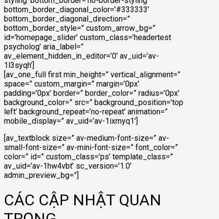
styling’ bottom_border=’no-border-styling’
bottom_border_diagonal_color=’#333333′
bottom_border_diagonal_direction=”
bottom_border_style=” custom_arrow_bg=”
id=’homepage_slider’ custom_class=’headertest
psycholog’ aria_label=”
av_element_hidden_in_editor=’0′ av_uid=’av-
1l3syqh’]
[av_one_full first min_height=” vertical_alignment=”
space=” custom_margin=” margin=’0px’
padding=’0px’ border=” border_color=” radius=’0px’
background_color=” src=” background_position=’top
left’ background_repeat=’no-repeat’ animation=”
mobile_display=” av_uid=’av-1ixmyq1′]
[av_textblock size=” av-medium-font-size=” av-
small-font-size=” av-mini-font-size=” font_color=”
color=” id=” custom_class=’ps’ template_class=”
av_uid=’av-1hw4vbt’ sc_version=’1.0′
admin_preview_bg=”]
CÁC CẬP NHẬT QUAN
TRỌNG