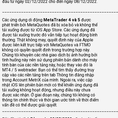
đầu từ ngày 02/12/2022 cho đến ngày 08/12/2022.
________________________________________________
Các ứng dụng di động
MetaTrader 4 và 5
được
phát triển bởi MetaQuotes đã bị xóa bỏ và không thể
tải xuống được từ iOS App Store. Các ứng dụng đã
được tải xuống trước đó vẫn tiếp tục hoạt động bình
thường. Thật không may, quyết định này của Apple
được liên kết trực tiếp với MetaQuotes và FTMO
không có quyền quyết định trong trường hợp này.
Chúng tôi khuyên các nhà giao dịch bị ảnh hưởng bởi
tình huống này nên sử dụng phiên bản dành cho máy
tính bàn của các nền tảng này, hoặc thay vào đó là
MT4 / 5 webtrader. Bạn có thể tìm thấy đường truy
cập vào các nền tảng trên tab Thông tin đăng nhập
trong Account MetriX của mình. Ngoài ra, việc cập
nhật iOS lên phiên bản mới có thể khiến ứng dụng đã
tải xuống không hoạt động, nhưng điều này chưa
được xác nhận. Ở giai đoạn này, chúng tôi không có
thông tin chính thức và thời gian ước tính về thời điểm
vấn đề có thể được giải quyết.
________________________________________________