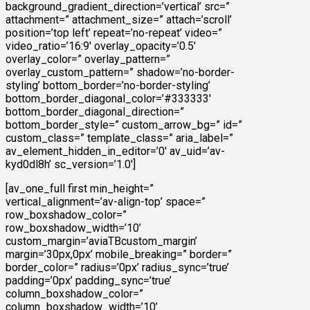
background_gradient_direction=’vertical’ src=”
attachment=” attachment_size=” attach=’scroll’
position=’top left’ repeat=’no-repeat’ video=”
video_ratio=’16:9′ overlay_opacity=’0.5′
overlay_color=” overlay_pattern=”
overlay_custom_pattern=” shadow=’no-border-
styling’ bottom_border=’no-border-styling’
bottom_border_diagonal_color=’#333333′
bottom_border_diagonal_direction=”
bottom_border_style=” custom_arrow_bg=” id=”
custom_class=” template_class=” aria_label=”
av_element_hidden_in_editor=’0′ av_uid=’av-
kyd0dl8h’ sc_version=’1.0′]
[av_one_full first min_height=”
vertical_alignment=’av-align-top’ space=”
row_boxshadow_color=”
row_boxshadow_width=’10’
custom_margin=’aviaTBcustom_margin’
margin=’30px,0px’ mobile_breaking=” border=”
border_color=” radius=’0px’ radius_sync=’true’
padding=’0px’ padding_sync=’true’
column_boxshadow_color=”
column_boxshadow_width=’10’