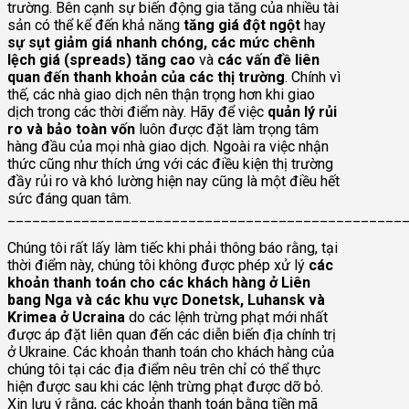
trường. Bên cạnh sự biến động gia tăng của nhiều tài
sản có thể kể đến khả năng
tăng giá đột ngột
hay
sự sụt giảm giá nhanh chóng, các mức chênh
lệch giá (spreads) tăng cao
và
các vấn đề liên
quan đến thanh khoản của các thị trường
. Chính vì
thế, các nhà giao dịch nên thận trọng hơn khi giao
dịch trong các thời điểm này. Hãy để việc
quản lý rủi
ro và bảo toàn vốn
luôn được đặt làm trọng tâm
hàng đầu của mọi nhà giao dịch. Ngoài ra việc nhận
thức cũng như thích ứng với các điều kiện thị trường
đầy rủi ro và khó lường hiện nay cũng là một điều hết
sức đáng quan tâm.
________________________________________________
Chúng tôi rất lấy làm tiếc khi phải thông báo rằng, tại
thời điểm này, chúng tôi không được phép xử lý
các
khoản thanh toán cho các khách hàng ở Liên
bang Nga và các khu vực Donetsk, Luhansk và
Krimea ở Ucraina
do các lệnh trừng phạt mới nhất
được áp đặt liên quan đến các diễn biến địa chính trị
ở Ukraine. Các khoản thanh toán cho khách hàng của
chúng tôi tại các địa điểm nêu trên chỉ có thể thực
hiện được sau khi các lệnh trừng phạt được dỡ bỏ.
Xin lưu ý rằng, các khoản thanh toán bằng tiền mã