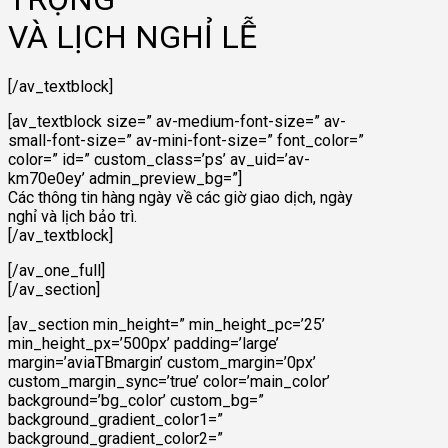
VÀ LỊCH NGHỈ LỄ
[/av_textblock]
[av_textblock size=” av-medium-font-size=” av-
small-font-size=” av-mini-font-size=” font_color=”
color=” id=” custom_class=’ps’ av_uid=’av-
km70e0ey’ admin_preview_bg=”]
Các thông tin hàng ngày về các giờ giao dịch, ngày
nghỉ và lịch bảo trì.
[/av_textblock]
[/av_one_full]
[/av_section]
[av_section min_height=” min_height_pc=’25’
min_height_px=’500px’ padding=’large’
margin=’aviaTBmargin’ custom_margin=’0px’
custom_margin_sync=’true’ color=’main_color’
background=’bg_color’ custom_bg=”
background_gradient_color1=”
background_gradient_color2=”