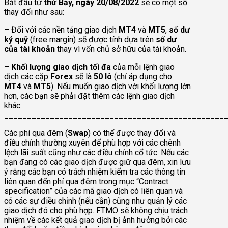
Bắt đầu từ
thứ Bảy, ngày 20/08/2022
sẽ có một số
thay đổi như sau:
– Đối với các nền tảng giao dịch
MT4
và
MT5
,
số dư
ký quỹ
(free margin) sẽ được tính dựa trên
số dư
của tài khoản
thay vì vốn chủ sở hữu của tài khoản.
–
Khối lượng giao dịch tối đa
của mỗi lệnh giao
dịch các cặp
Forex
sẽ là
50 lô
(chỉ áp dụng cho
MT4
và
MT5
). Nếu muốn giao dịch với khối lượng lớn
hơn, các bạn sẽ phải đặt thêm các lệnh giao dịch
khác.
________________________________________________
Các phí qua đêm (
Swap
) có thể được thay đổi và
điều chỉnh thường xuyên để phù hợp với các chênh
lệch lãi suất cũng như các điều chỉnh cổ tức. Nếu các
bạn đang có các giao dịch được giữ qua đêm, xin lưu
ý rằng các bạn có trách nhiệm kiểm tra các thông tin
liên quan đến phí qua đêm trong mục “Contract
specification” của các mã giao dịch có liên quan và
có các sự điều chỉnh (nếu cần) cũng như quản lý các
giao dịch đó cho phù hợp. FTMO sẽ không chịu trách
nhiệm về các kết quả giao dịch bị ảnh hưởng bởi các