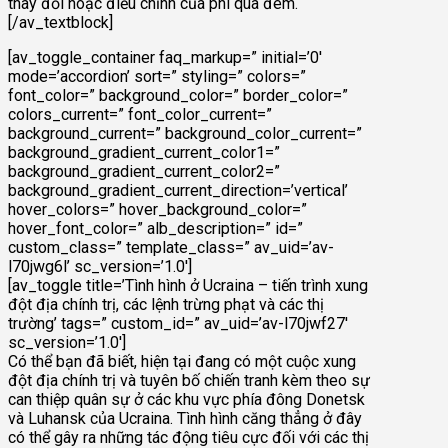
thay đổi hoặc điều chỉnh của phí qua đêm.
[/av_textblock]
[av_toggle_container faq_markup=” initial=’0′
mode=’accordion’ sort=” styling=” colors=”
font_color=” background_color=” border_color=”
colors_current=” font_color_current=”
background_current=” background_color_current=”
background_gradient_current_color1=”
background_gradient_current_color2=”
background_gradient_current_direction=’vertical’
hover_colors=” hover_background_color=”
hover_font_color=” alb_description=” id=”
custom_class=” template_class=” av_uid=’av-
l70jwg6l’ sc_version=’1.0′]
[av_toggle title=’Tình hình ở Ucraina – tiến trình xung
đột địa chính trị, các lệnh trừng phạt và các thị
trường’ tags=” custom_id=” av_uid=’av-l70jwf27′
sc_version=’1.0′]
Có thể bạn đã biết, hiện tại đang có một cuộc xung
đột địa chính trị và tuyên bố chiến tranh kèm theo sự
can thiệp quân sự ở các khu vực phía đông Donetsk
và Luhansk của Ucraina. Tình hình căng thẳng ở đây
có thể gây ra những tác động tiêu cực đối với các thị