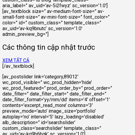
aria_label=” av_uid=’av-5i2fwyz’ sc_version=’1.0′]
[av_textblock size=” av-medium-font-size=” av-
small-font-size=” av-mini-font-size=” font_color=”
color=” id=” custom_class=” template_class=”
av_uid=’av-kq9bnutc’ sc_version=’1.0′
admin_preview_bg=”]
Các thông tin cập nhật trước
XEM TẤT CẢ
[/av_textblock]
[av_postslider link=’category,89012′
wc_prod_visible=” wc_prod_hidden=’hide’
wc_prod_featured=” prod_order_by=” prod_order=”
date_filter=” date_filter_start=” date_filter_end=”
date_filter_format=’yy/mm/dd’ items=’4′ offset=’1′
contents=’excerpt_read_more’ columns=’3′
preview_mode=’auto’ image_size=’portfolio’
autoplay=’no’ interval=’5′ lazy_loading=’disabled’
alb_description=” id=’searchslider’
custom_class=’searchslider’ template_class=”
av_uid=’av-kq9b6bgk’ sc_version=’1.0′]