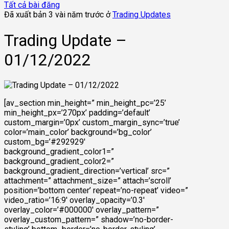
Tất cả bài đăng
Đã xuất bản 3 vài năm trước ở
Trading Updates
Trading Update –
01/12/2022
[av_section min_height=” min_height_pc=’25’
min_height_px=’270px’ padding=’default’
custom_margin=’0px’ custom_margin_sync=’true’
color=’main_color’ background=’bg_color’
custom_bg=’#292929′
background_gradient_color1=”
background_gradient_color2=”
background_gradient_direction=’vertical’ src=”
attachment=” attachment_size=” attach=’scroll’
position=’bottom center’ repeat=’no-repeat’ video=”
video_ratio=’16:9′ overlay_opacity=’0.3′
overlay_color=’#000000′ overlay_pattern=”
overlay_custom_pattern=” shadow=’no-border-