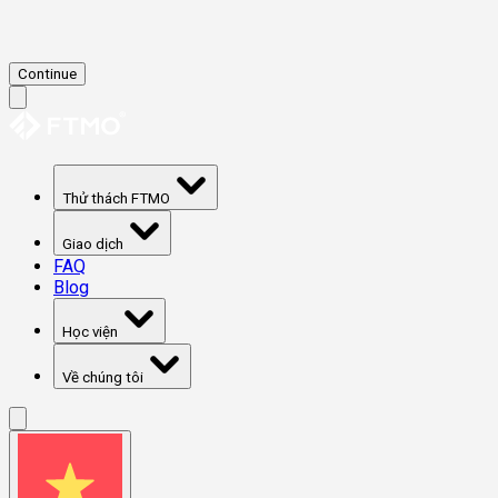
Continue
Thử thách FTMO
Giao dịch
FAQ
Blog
Học viện
Về chúng tôi