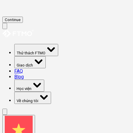
Continue
Thử thách FTMO
Giao dịch
FAQ
Blog
Học viện
Về chúng tôi