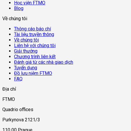
Học viện FTMO
Blog
Về chúng tôi
Thông cáo báo chí
Tài liệu truyền thông
Về chúng tôi
Liên hệ với chúng tôi
Giải thưởng
Chương trình liên kết
Đánh giá từ các nhà giao dịch
Tuyển dụng
Đồ lưu niệm FTMO
FAQ
Địa chỉ
FTMO
Quadrio offices
Purkynova 2121/3
110 00 Prague