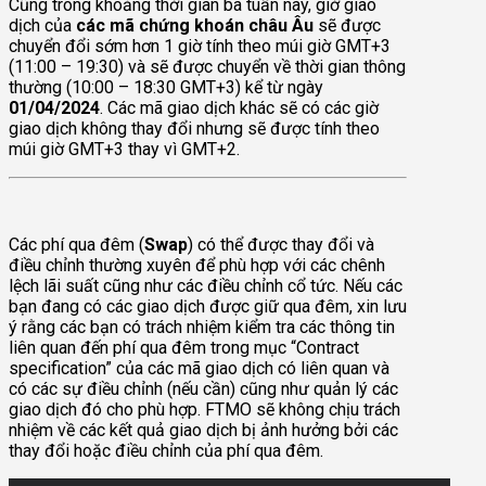
Cũng trong khoảng thời gian ba tuần này, giờ giao
dịch của
các mã chứng khoán châu Âu
sẽ được
chuyển đổi sớm hơn 1 giờ tính theo múi giờ GMT+3
(11:00 – 19:30) và sẽ được chuyển về thời gian thông
thường (10:00 – 18:30 GMT+3) kể từ ngày
01/04/2024
. Các mã giao dịch khác sẽ có các giờ
giao dịch không thay đổi nhưng sẽ được tính theo
múi giờ GMT+3 thay vì GMT+2.
Các phí qua đêm (
Swap
) có thể được thay đổi và
điều chỉnh thường xuyên để phù hợp với các chênh
lệch lãi suất cũng như các điều chỉnh cổ tức. Nếu các
bạn đang có các giao dịch được giữ qua đêm, xin lưu
ý rằng các bạn có trách nhiệm kiểm tra các thông tin
liên quan đến phí qua đêm trong mục “Contract
specification” của các mã giao dịch có liên quan và
có các sự điều chỉnh (nếu cần) cũng như quản lý các
giao dịch đó cho phù hợp. FTMO sẽ không chịu trách
nhiệm về các kết quả giao dịch bị ảnh hưởng bởi các
thay đổi hoặc điều chỉnh của phí qua đêm.