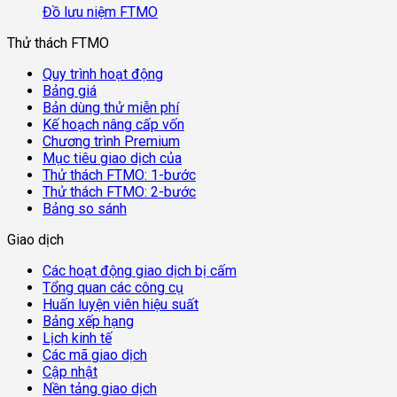
Đồ lưu niệm FTMO
Thử thách FTMO
Quy trình hoạt động
Bảng giá
Bản dùng thử miễn phí
Kế hoạch nâng cấp vốn
Chương trình Premium
Mục tiêu giao dịch của
Thử thách FTMO: 1-bước
Thử thách FTMO: 2-bước
Bảng so sánh
Giao dịch
Các hoạt động giao dịch bị cấm
Tổng quan các công cụ
Huấn luyện viên hiệu suất
Bảng xếp hạng
Lịch kinh tế
Các mã giao dịch
Cập nhật
Nền tảng giao dịch