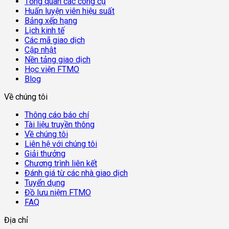
Tổng quan các công cụ
Huấn luyện viên hiệu suất
Bảng xếp hạng
Lịch kinh tế
Các mã giao dịch
Cập nhật
Nền tảng giao dịch
Học viện FTMO
Blog
Về chúng tôi
Thông cáo báo chí
Tài liệu truyền thông
Về chúng tôi
Liên hệ với chúng tôi
Giải thưởng
Chương trình liên kết
Đánh giá từ các nhà giao dịch
Tuyển dụng
Đồ lưu niệm FTMO
FAQ
Địa chỉ