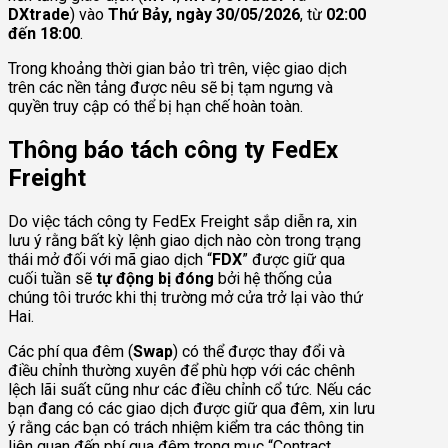
DXtrade
) vào
Thứ Bảy, ngày 30/05/2026
, từ
02:00
đến 18:00
.
Trong khoảng thời gian bảo trì trên, việc giao dịch
trên các nền tảng được nêu sẽ bị tạm ngưng và
quyền truy cập có thể bị hạn chế hoàn toàn.
Thông báo tách công ty FedEx
Freight
Do việc tách công ty FedEx Freight sắp diễn ra, xin
lưu ý rằng bất kỳ lệnh giao dịch nào còn trong trạng
thái mở đối với mã giao dịch “
FDX
” được giữ qua
cuối tuần sẽ
tự động bị đóng
bởi hệ thống của
chúng tôi trước khi thị trường mở cửa trở lại vào thứ
Hai.
Các phí qua đêm (
Swap
) có thể được thay đổi và
điều chỉnh thường xuyên để phù hợp với các chênh
lệch lãi suất cũng như các điều chỉnh cổ tức. Nếu các
bạn đang có các giao dịch được giữ qua đêm, xin lưu
ý rằng các bạn có trách nhiệm kiểm tra các thông tin
liên quan đến phí qua đêm trong mục “Contract