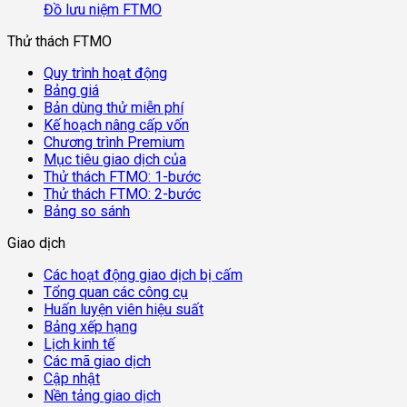
Đồ lưu niệm FTMO
Thử thách FTMO
Quy trình hoạt động
Bảng giá
Bản dùng thử miễn phí
Kế hoạch nâng cấp vốn
Chương trình Premium
Mục tiêu giao dịch của
Thử thách FTMO: 1-bước
Thử thách FTMO: 2-bước
Bảng so sánh
Giao dịch
Các hoạt động giao dịch bị cấm
Tổng quan các công cụ
Huấn luyện viên hiệu suất
Bảng xếp hạng
Lịch kinh tế
Các mã giao dịch
Cập nhật
Nền tảng giao dịch