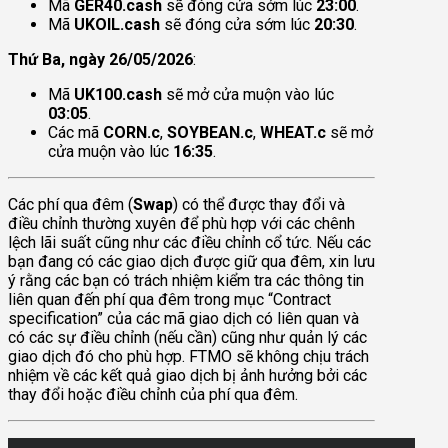
Mã
GER40.cash
sẽ đóng cửa sớm lúc
23:00
.
Mã
UKOIL.cash
sẽ đóng cửa sớm lúc
20:30
.
Thứ Ba, ngày 26/05/2026
:
Mã
UK100.cash
sẽ mở cửa muộn vào lúc
03:05
.
Các mã
CORN.c
,
SOYBEAN.c
,
WHEAT.c
sẽ mở
cửa muộn vào lúc
16:35
.
Các phí qua đêm (
Swap
) có thể được thay đổi và
điều chỉnh thường xuyên để phù hợp với các chênh
lệch lãi suất cũng như các điều chỉnh cổ tức. Nếu các
bạn đang có các giao dịch được giữ qua đêm, xin lưu
ý rằng các bạn có trách nhiệm kiểm tra các thông tin
liên quan đến phí qua đêm trong mục “Contract
specification” của các mã giao dịch có liên quan và
có các sự điều chỉnh (nếu cần) cũng như quản lý các
giao dịch đó cho phù hợp. FTMO sẽ không chịu trách
nhiệm về các kết quả giao dịch bị ảnh hưởng bởi các
thay đổi hoặc điều chỉnh của phí qua đêm.