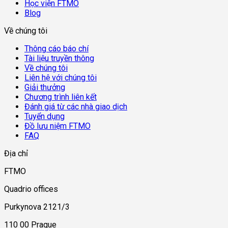
Học viện FTMO
Blog
Về chúng tôi
Thông cáo báo chí
Tài liệu truyền thông
Về chúng tôi
Liên hệ với chúng tôi
Giải thưởng
Chương trình liên kết
Đánh giá từ các nhà giao dịch
Tuyển dụng
Đồ lưu niệm FTMO
FAQ
Địa chỉ
FTMO
Quadrio offices
Purkynova 2121/3
110 00 Prague