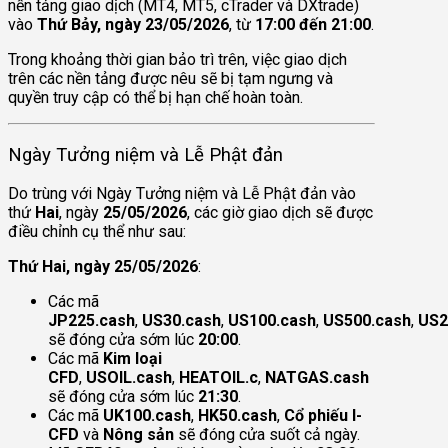
nền tảng giao dịch (MT4, MT5, cTrader và DXtrade)
vào
Thứ Bảy, ngày 23/05/2026
, từ
17:00 đến 21:00
.
Trong khoảng thời gian bảo trì trên, việc giao dịch
trên các nền tảng được nêu sẽ bị tạm ngưng và
quyền truy cập có thể bị hạn chế hoàn toàn.
Ngày Tưởng niệm và Lễ Phật đản
Do trùng với Ngày Tưởng niệm và Lễ Phật đản vào
thứ
Hai
, ngày
25/05/2026
, các giờ giao dịch sẽ được
điều chỉnh cụ thể như sau:
Thứ Hai, ngày 25/05/2026
:
Các mã
JP225.cash
,
US30.cash
,
US100.cash
,
US500.cash
,
US2
sẽ đóng cửa sớm lúc
20:00
.
Các mã
Kim loại
CFD
,
USOIL.cash
,
HEATOIL.c
,
NATGAS.cash
sẽ đóng cửa sớm lúc
21:30
.
Các mã
UK100.cash
,
HK50.cash
,
Cổ phiếu I-
CFD
và
Nông sản
sẽ đóng cửa suốt cả ngày.