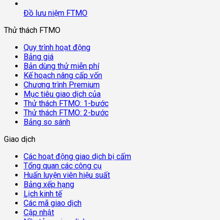
Đồ lưu niệm FTMO
Thử thách FTMO
Quy trình hoạt động
Bảng giá
Bản dùng thử miễn phí
Kế hoạch nâng cấp vốn
Chương trình Premium
Mục tiêu giao dịch của
Thử thách FTMO: 1-bước
Thử thách FTMO: 2-bước
Bảng so sánh
Giao dịch
Các hoạt động giao dịch bị cấm
Tổng quan các công cụ
Huấn luyện viên hiệu suất
Bảng xếp hạng
Lịch kinh tế
Các mã giao dịch
Cập nhật