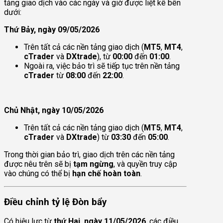
tảng giao dịch vào các ngày và giờ được liệt kê bên
dưới:
Thứ Bảy, ngày 09/05/2026
Trên tất cả các nền tảng giao dịch (
MT5
,
MT4
,
cTrader
và
DXtrade
), từ
00:00
đến
01:00
.
Ngoài ra, việc bảo trì sẽ tiếp tục trên nền tảng
cTrader
từ
08:00
đến
22:00
.
Chủ Nhật, ngày 10/05/2026
Trên tất cả các nền tảng giao dịch (
MT5
,
MT4
,
cTrader
và
DXtrade
) từ
03:30
đến
05:00
.
Trong thời gian bảo trì, giao dịch trên các nền tảng
được nêu trên sẽ bị
tạm ngừng
, và quyền truy cập
vào chúng có thể bị
hạn chế hoàn toàn
.
Điều chỉnh tỷ lệ Đòn bẩy
Có hiệu lực từ
thứ Hai, ngày 11/05/2026
, các điều