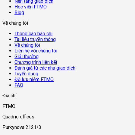
Nền tảng giao dịch
Học viện FTMO
Blog
Về chúng tôi
Thông cáo báo chí
Tài liệu truyền thông
Về chúng tôi
Liên hệ với chúng tôi
Giải thưởng
Chương trình liên kết
Đánh giá từ các nhà giao dịch
Tuyển dụng
Đồ lưu niệm FTMO
FAQ
Địa chỉ
FTMO
Quadrio offices
Purkynova 2121/3