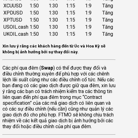
XCUUSD
1:50
1:30
1:15
1:9
Tăng
XPDUSD
1:50
1:30
1:15
1:9
Tăng
XPTUSD
1:50
1:30
1:15
1:9
Tăng
USOIL.cash
1:50
1:30
1:15
1:9
Tăng
UKOIL.cash
1:50
1:30
1:15
1:9
Tăng
Xin lưu ý rằng các khách hàng đến từ Úc và Hoa Kỳ sẽ
không bị ảnh hưởng bởi sự thay đổi này.
Các phí qua đêm (
Swap
) có thể được thay đổi và
điều chỉnh thường xuyên để phù hợp với các chênh
lệch lãi suất cũng như các điều chỉnh cổ tức. Nếu các
bạn đang có các giao dịch được giữ qua đêm, xin lưu
ý rằng các bạn có trách nhiệm kiểm tra các thông tin
liên quan đến phí qua đêm trong mục “Contract
specification” của các mã giao dịch có liên quan và
có các sự điều chỉnh (nếu cần) cũng như quản lý các
giao dịch đó cho phù hợp. FTMO sẽ không chịu trách
nhiệm về các kết quả giao dịch bị ảnh hưởng bởi các
thay đổi hoặc điều chỉnh của phí qua đêm.