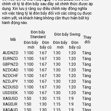
chỉnh về tỷ lệ đòn bẩy sau đây sẽ chính thức được áp
dụng. Xin lưu ý rằng sự điều chỉnh này đồng nghĩa
với việc tăng tỷ lệ đòn bẩy đối với các công cụ được
niêm yết, và khách hàng không cần thực hiện bất kỳ
hành động nào.
Đòn bẩy
Đòn bẩy Swing
Standard
Thay
Mã
đổi
Đòn bẩy
Đòn
Đòn bẩy
Đòn
mới
bẩy cũ
mới
bẩy cũ
AUDNZD
1:100
1:67
1:30
1:20
Tăng
EURNZD
1:100
1:67
1:30
1:20
Tăng
GBPNZD
1:100
1:67
1:30
1:20
Tăng
NZDCAD
1:100
1:67
1:30
1:20
Tăng
NZDCHF
1:100
1:67
1:30
1:20
Tăng
NZDJPY
1:100
1:67
1:30
1:20
Tăng
NZDUSD
1:100
1:67
1:30
1:20
Tăng
USDSEK
1:100
1:67
1:30
1:20
Tăng
XAGUSD
1:50
1:30
1:15
1:9
Tăng
XAGEUR
1:50
1:30
1:15
1:9
Tăng
XAGAUD
1:50
1:30
1:15
1:9
Tăng