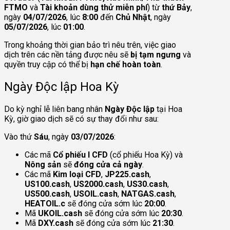
FTMO
và
Tài khoản dùng thử miễn phí
) từ
thứ
Bảy
,
ngày
04/07/2026
, lúc
8:00
đến
Chủ Nhật
, ngày
05/07/2026
, lúc
01:00
.
Trong khoảng thời gian bảo trì nêu trên, việc giao
dịch trên các nền tảng được nêu sẽ
bị tạm ngưng
và
quyền truy cập có thể bị
hạn chế hoàn toàn
.
Ngày Độc lập Hoa Kỳ
Do kỳ nghỉ lễ liên bang nhân
Ngày Độc lập
tại Hoa
Kỳ, giờ giao dịch sẽ có sự thay đổi như sau:
Vào thứ
Sáu
, ngày
03/07/2026
:
Các mã
Cổ phiếu I CFD
(cổ phiếu Hoa Kỳ) và
Nông sản
sẽ
đóng cửa cả ngày
.
Các mã
Kim loại CFD
,
JP225.cash
,
US100.cash
,
US2000.cash
,
US30.cash
,
US500.cash
,
USOIL.cash
,
NATGAS.cash
,
HEATOIL.c
sẽ đóng cửa sớm lúc
20:00
.
Mã
UKOIL.cash
sẽ đóng cửa sớm lúc
20:30
.
Mã
DXY.cash
sẽ đóng cửa sớm lúc
21:30
.