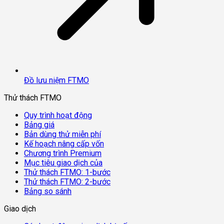
Đồ lưu niệm FTMO
Thử thách FTMO
Quy trình hoạt động
Bảng giá
Bản dùng thử miễn phí
Kế hoạch nâng cấp vốn
Chương trình Premium
Mục tiêu giao dịch của
Thử thách FTMO: 1-bước
Thử thách FTMO: 2-bước
Bảng so sánh
Giao dịch