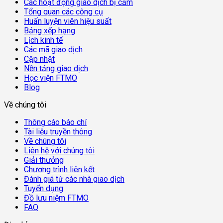
Các hoạt động giao dịch bị cấm
Tổng quan các công cụ
Huấn luyện viên hiệu suất
Bảng xếp hạng
Lịch kinh tế
Các mã giao dịch
Cập nhật
Nền tảng giao dịch
Học viện FTMO
Blog
Về chúng tôi
Thông cáo báo chí
Tài liệu truyền thông
Về chúng tôi
Liên hệ với chúng tôi
Giải thưởng
Chương trình liên kết
Đánh giá từ các nhà giao dịch
Tuyển dụng
Đồ lưu niệm FTMO
FAQ