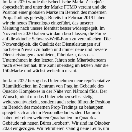
Im Jahr 2020 wurde die tschechische Marke Získejúčet
abgeschafft und unter der Marke FTMO vereint und die
Position einer globalen Marke im Bereich des modernen
Prop-Tradings gefestigt. Bereits im Februar 2019 haben
wir ein neues Firmenlogo eingeführt, das unserer
Meinung nach unsere Identität besser widerspiegelt. Im
November 2020 haben wir dann beschlossen, die Farbe
auf die aktuelle Schwarz-Weiß-Form zu vereinfachen. Die
Notwendigkeit, die Qualität der Dienstleistungen auf
höchstem Niveau zu halten und immer neue und bessere
Dienstleistungen anzubieten, führt dazu, dass das
Unternehmen in den letzten Jahren sein Mitarbeiterteam
rasch erweitert hat. Ihre Zahl überstieg im letzten Jahr die
150-Marke und wächst weiterhin rasant.
Im Jahr 2022 bezog das Unternehmen neue repräsentative
Räumlichkeiten im Zentrum von Prag im Gebäude des
Quadrio-Komplexes in der Nähe von Národní třída. Der
Wunsch, nicht nur das Unternehmen selbst stetig
weiterzuentwickeln, sondern auch seine führende Position
im Bereich des modernen Prop-Tradings zu behaupten,
spiegelt sich auch im Personalbedarf wider. Dadurch
haben wir einen weiteren Quadranten im Quadrio-
Gebäude mit neuen Büros „erobert“. Wir sind im Oktober
2023 eingezogen. Wir rekrutieren ständig neue Leute, um