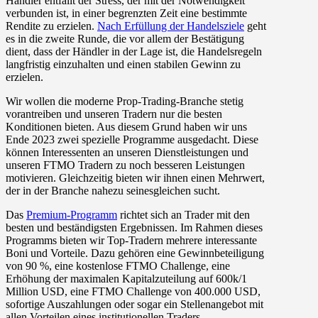
Händler entfällt der Stress, der mit der Notwendigkeit
verbunden ist, in einer begrenzten Zeit eine bestimmte
Rendite zu erzielen.
Nach Erfüllung der Handelsziele
geht
es in die zweite Runde, die vor allem der Bestätigung
dient, dass der Händler in der Lage ist, die Handelsregeln
langfristig einzuhalten und einen stabilen Gewinn zu
erzielen.
Wir wollen die moderne Prop-Trading-Branche stetig
vorantreiben und unseren Tradern nur die besten
Konditionen bieten. Aus diesem Grund haben wir uns
Ende 2023 zwei spezielle Programme ausgedacht. Diese
können Interessenten an unseren Dienstleistungen und
unseren FTMO Tradern zu noch besseren Leistungen
motivieren. Gleichzeitig bieten wir ihnen einen Mehrwert,
der in der Branche nahezu seinesgleichen sucht.
Das
Premium-Programm
richtet sich an Trader mit den
besten und beständigsten Ergebnissen. Im Rahmen dieses
Programms bieten wir Top-Tradern mehrere interessante
Boni und Vorteile. Dazu gehören eine Gewinnbeteiligung
von 90 %, eine kostenlose FTMO Challenge, eine
Erhöhung der maximalen Kapitalzuteilung auf 600k/1
Million USD, eine FTMO Challenge von 400.000 USD,
sofortige Auszahlungen oder sogar ein Stellenangebot mit
allen Vorteilen eines institutionellen Traders.