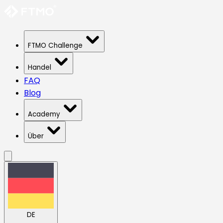
FTMO Challenge
Handel
FAQ
Blog
Academy
Über
DE