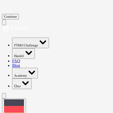
Continue
FTMO Challenge
Handel
FAQ
Blog
Academy
Über