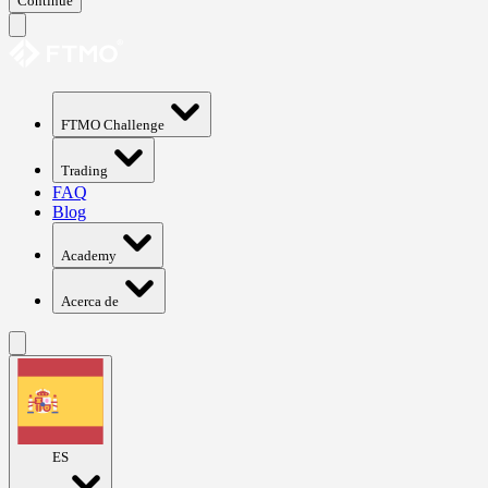
Continue
FTMO Challenge
Trading
FAQ
Blog
Academy
Acerca de
ES