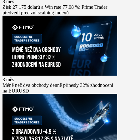
3 měs
Zisk 27 175 dolarů a Win rate 77,08 %: Prime Trader
předvedl precizní scalping indexů
3 měs
Méně než dva obchody denně přinesly 32% zhodnocení
na EURUSD