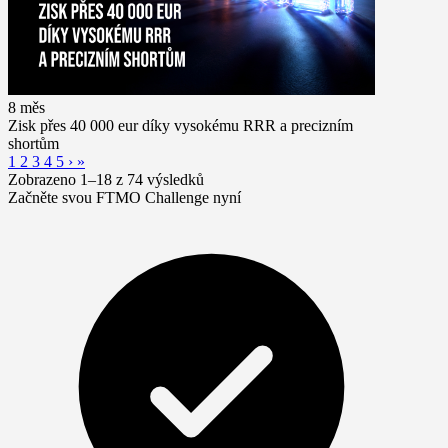
8 měs
Zisk přes 40 000 eur díky vysokému RRR a precizním
shortům
1
2
3
4
5
›
»
Zobrazeno 1–18 z 74 výsledků
Začněte svou FTMO Challenge nyní