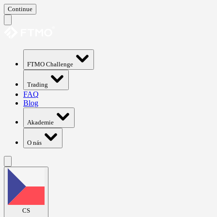
Continue
FTMO Challenge
Trading
FAQ
Blog
Akademie
O nás
CS