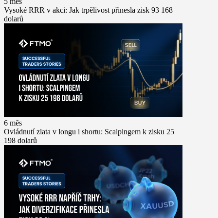
5 měs
Vysoké RRR v akci: Jak trpělivost přinesla zisk 93 168
dolarů
6 měs
Ovládnutí zlata v longu i shortu: Scalpingem k zisku 25
198 dolarů