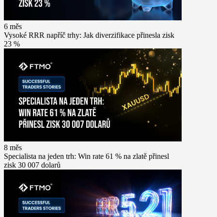
6 měs
Vysoké RRR napříč trhy: Jak diverzifikace přinesla zisk
23 %
8 měs
Specialista na jeden trh: Win rate 61 % na zlatě přinesl
zisk 30 007 dolarů